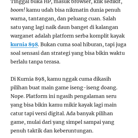
Tinggal buka HP, masuk browser, klik sedikit,
boom!
kamu udah bisa nikmatin dunia penuh
warna, tantangan, dan peluang cuan. Salah
satu yang lagi naik daun banget di kalangan
warganet adalah platform serba komplit kayak
kurnia 898
. Bukan cuma soal hiburan, tapi juga
soal sensasi dan strategi yang bisa bikin waktu
berlalu tanpa terasa.
Di Kurnia 898, kamu nggak cuma dikasih
pilihan buat main game iseng-iseng doang.
Nope. Platform ini ngasih pengalaman seru
yang bisa bikin kamu mikir kayak lagi main
catur tapi versi digital. Ada banyak pilihan
game, mulai dari yang simpel sampai yang
penuh taktik dan keberuntungan.