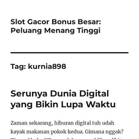
Slot Gacor Bonus Besar:
Peluang Menang Tinggi
Tag:
kurnia898
Serunya Dunia Digital
yang Bikin Lupa Waktu
Zaman sekarang, hiburan digital tuh udah
kayak makanan pokok kedua. Gimana nggak?