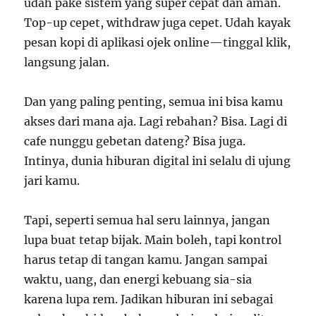
udah pake sistem yang super cepat dan aman.
Top-up cepet, withdraw juga cepet. Udah kayak
pesan kopi di aplikasi ojek online—tinggal klik,
langsung jalan.
Dan yang paling penting, semua ini bisa kamu
akses dari mana aja. Lagi rebahan? Bisa. Lagi di
cafe nunggu gebetan dateng? Bisa juga.
Intinya, dunia hiburan digital ini selalu di ujung
jari kamu.
Tapi, seperti semua hal seru lainnya, jangan
lupa buat tetap bijak. Main boleh, tapi kontrol
harus tetap di tangan kamu. Jangan sampai
waktu, uang, dan energi kebuang sia-sia
karena lupa rem. Jadikan hiburan ini sebagai