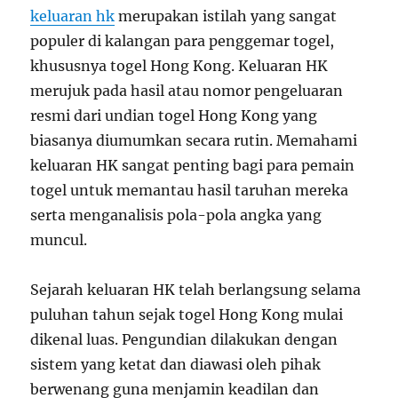
keluaran hk
merupakan istilah yang sangat
populer di kalangan para penggemar togel,
khususnya togel Hong Kong. Keluaran HK
merujuk pada hasil atau nomor pengeluaran
resmi dari undian togel Hong Kong yang
biasanya diumumkan secara rutin. Memahami
keluaran HK sangat penting bagi para pemain
togel untuk memantau hasil taruhan mereka
serta menganalisis pola-pola angka yang
muncul.
Sejarah keluaran HK telah berlangsung selama
puluhan tahun sejak togel Hong Kong mulai
dikenal luas. Pengundian dilakukan dengan
sistem yang ketat dan diawasi oleh pihak
berwenang guna menjamin keadilan dan