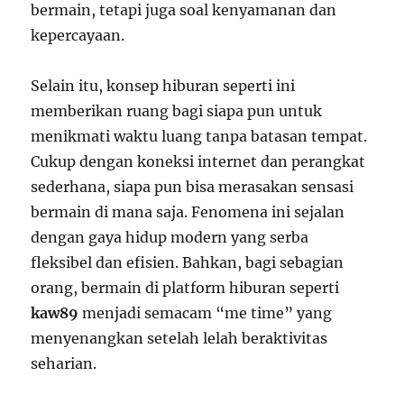
bermain, tetapi juga soal kenyamanan dan
kepercayaan.
Selain itu, konsep hiburan seperti ini
memberikan ruang bagi siapa pun untuk
menikmati waktu luang tanpa batasan tempat.
Cukup dengan koneksi internet dan perangkat
sederhana, siapa pun bisa merasakan sensasi
bermain di mana saja. Fenomena ini sejalan
dengan gaya hidup modern yang serba
fleksibel dan efisien. Bahkan, bagi sebagian
orang, bermain di platform hiburan seperti
kaw89
menjadi semacam “me time” yang
menyenangkan setelah lelah beraktivitas
seharian.