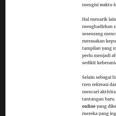
mengisi waktu l
Hal menarik lai
menghadirkan su
seseorang menco
merasakan kepu
tampilan yang m
perlu menjadi a
sedikit keberani
Selain sebagai 
tren rekreasi d
mencari aktivit
tantangan baru.
online
yang dike
mereka yang in