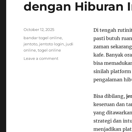
dengan Hiburan I
Posted
October 12, 2025
Di tengah rutin
on
Tags
bandar togel online
,
pasti butuh rua
jentoto
,
jentoto login
,
judi
zaman sekarang 
online
,
togel online
kafe. Banyak or
on
Leave a comment
bisa memadukan 
Ketika
Waktu
sinilah platform
Santai
pengalaman hibu
Jadi
Lebih
Seru
Bisa dibilang,
je
dengan
keseruan dan t
Hiburan
yang ditawarkan
Interaktif
strategi dan int
menjadikan plat