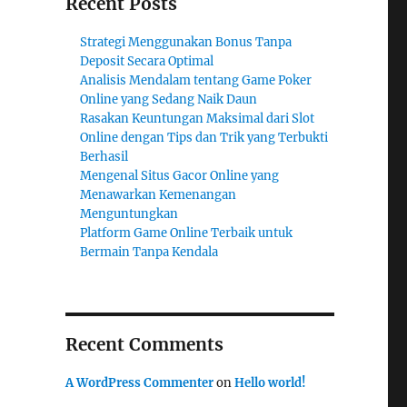
Recent Posts
Strategi Menggunakan Bonus Tanpa
Deposit Secara Optimal
Analisis Mendalam tentang Game Poker
Online yang Sedang Naik Daun
Rasakan Keuntungan Maksimal dari Slot
Online dengan Tips dan Trik yang Terbukti
Berhasil
Mengenal Situs Gacor Online yang
Menawarkan Kemenangan
Menguntungkan
Platform Game Online Terbaik untuk
Bermain Tanpa Kendala
Recent Comments
A WordPress Commenter
on
Hello world!