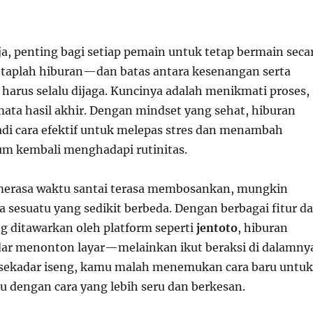
a, penting bagi setiap pemain untuk tetap bermain seca
tetaplah hiburan—dan batas antara kesenangan serta
harus selalu dijaga. Kuncinya adalah menikmati proses,
ta hasil akhir. Dengan mindset yang sehat, hiburan
 jadi cara efektif untuk melepas stres dan menambah
m kembali menghadapi rutinitas.
 merasa waktu santai terasa membosankan, mungkin
 sesuatu yang sedikit berbeda. Dengan berbagai fitur d
 ditawarkan oleh platform seperti
jentoto
, hiburan
dar menonton layar—melainkan ikut beraksi di dalamny
i sekadar iseng, kamu malah menemukan cara baru untuk
 dengan cara yang lebih seru dan berkesan.