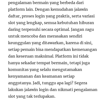
pengalaman bermain yang berbeda dari
platform lain. Dengan kemudahan jalawin
daftar, proses login yang praktis, serta variasi
slot yang lengkap, semua kebutuhan hiburan
daring terpenuhi secara optimal. Jangan ragu
untuk mencoba dan merasakan sendiri
keunggulan yang ditawarkan, karena di sini,
setiap pemain bisa mendapatkan kemenangan
dan keseruan maksimal. Platform ini tidak
hanya sekadar tempat bermain, tetapi juga
komunitas yang selalu mengutamakan
kenyamanan dan keamanan setiap
anggotanya. Jadi, tunggu apa lagi? Segera
lakukan jalawin login dan nikmati pengalaman
slot yang tak terlupakan.