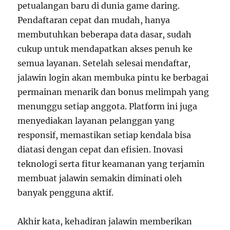
petualangan baru di dunia game daring.
Pendaftaran cepat dan mudah, hanya
membutuhkan beberapa data dasar, sudah
cukup untuk mendapatkan akses penuh ke
semua layanan. Setelah selesai mendaftar,
jalawin login akan membuka pintu ke berbagai
permainan menarik dan bonus melimpah yang
menunggu setiap anggota. Platform ini juga
menyediakan layanan pelanggan yang
responsif, memastikan setiap kendala bisa
diatasi dengan cepat dan efisien. Inovasi
teknologi serta fitur keamanan yang terjamin
membuat jalawin semakin diminati oleh
banyak pengguna aktif.
Akhir kata, kehadiran jalawin memberikan