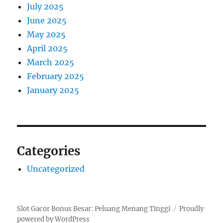
July 2025
June 2025
May 2025
April 2025
March 2025
February 2025
January 2025
Categories
Uncategorized
Slot Gacor Bonus Besar: Peluang Menang Tinggi
Proudly
powered by WordPress