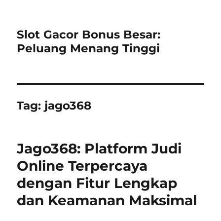
Slot Gacor Bonus Besar:
Peluang Menang Tinggi
Tag:
jago368
Jago368: Platform Judi
Online Terpercaya
dengan Fitur Lengkap
dan Keamanan Maksimal