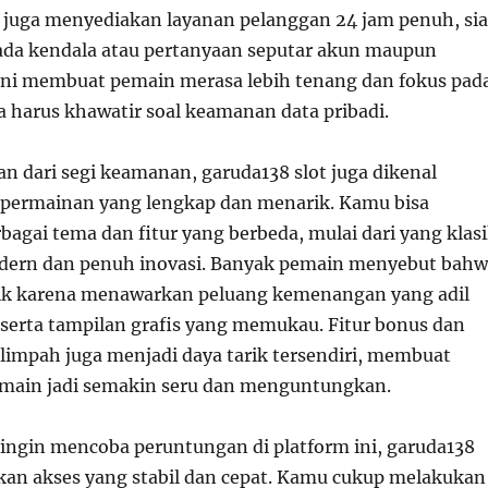
 juga menyediakan layanan pelanggan 24 jam penuh, si
da kendala atau pertanyaan seputar akun maupun
ini membuat pemain merasa lebih tenang dan fokus pad
 harus khawatir soal keamanan data pribadi.
n dari segi keamanan, garuda138 slot juga dikenal
i permainan yang lengkap dan menarik. Kamu bisa
bagai tema dan fitur yang berbeda, mulai dari yang klas
dern dan penuh inovasi. Banyak pemain menyebut bahw
aik karena menawarkan peluang kemenangan yang adil
 serta tampilan grafis yang memukau. Fitur bonus dan
limpah juga menjadi daya tarik tersendiri, membuat
main jadi semakin seru dan menguntungkan.
ingin mencoba peruntungan di platform ini, garuda138
an akses yang stabil dan cepat. Kamu cukup melakukan