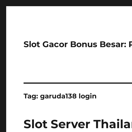
Slot Gacor Bonus Besar:
Tag:
garuda138 login
Slot Server Thaila