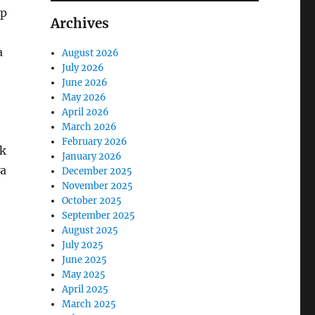
ap
Archives
a
August 2026
July 2026
June 2026
May 2026
April 2026
March 2026
February 2026
ik
January 2026
a
December 2025
November 2025
October 2025
September 2025
August 2025
July 2025
June 2025
May 2025
April 2025
March 2025