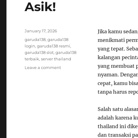
Asik!
Posted
January 17, 2026
Jika kamu sedan
on
Tags
garuda138
,
garuda138
menikmati perma
login
,
garuda138 resmi
,
yang tepat. Seba
garuda138 slot
,
garuda138
kalangan pecint
terbaik
,
server thailand
yang membuat 
on
Leave a comment
Slot
nyaman. Dengan 
Server
cepat, kamu bis
Thailand,
tanpa harus re
Slot
Online
Paling
Salah satu ala
Asik!
adalah karena k
thailand ini di
dan transaksi pa