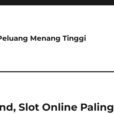
 Peluang Menang Tinggi
nd, Slot Online Palin