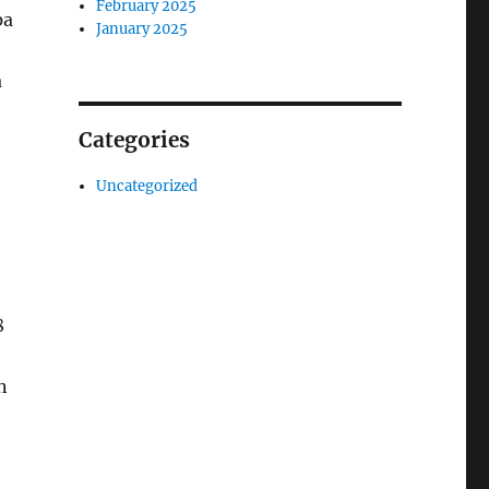
February 2025
pa
January 2025
a
Categories
Uncategorized
8
n