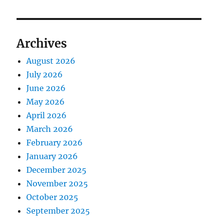
Archives
August 2026
July 2026
June 2026
May 2026
April 2026
March 2026
February 2026
January 2026
December 2025
November 2025
October 2025
September 2025