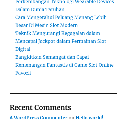
Perkembangan Teknologi Wearable Devices
Dalam Dunia Taruhan
Cara Mengetahui Peluang Menang Lebih
Besar Di Mesin Slot Modern
Teknik Mengurangi Kegagalan dalam
Mencapai Jackpot dalam Permainan Slot
Digital
Bangkitkan Semangat dan Capai
Kemenangan Fantastis di Game Slot Online
Favorit
Recent Comments
A WordPress Commenter
on
Hello world!