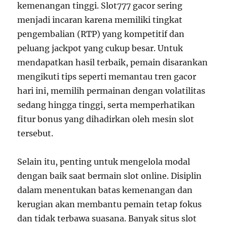
kemenangan tinggi. Slot777 gacor sering
menjadi incaran karena memiliki tingkat
pengembalian (RTP) yang kompetitif dan
peluang jackpot yang cukup besar. Untuk
mendapatkan hasil terbaik, pemain disarankan
mengikuti tips seperti memantau tren gacor
hari ini, memilih permainan dengan volatilitas
sedang hingga tinggi, serta memperhatikan
fitur bonus yang dihadirkan oleh mesin slot
tersebut.
Selain itu, penting untuk mengelola modal
dengan baik saat bermain slot online. Disiplin
dalam menentukan batas kemenangan dan
kerugian akan membantu pemain tetap fokus
dan tidak terbawa suasana. Banyak situs slot