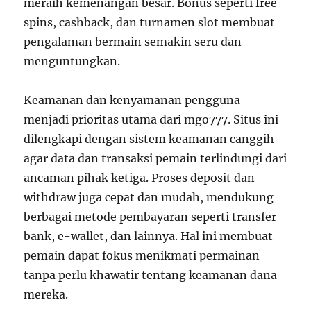
meraih kemenangan besar. Bonus seperti free
spins, cashback, dan turnamen slot membuat
pengalaman bermain semakin seru dan
menguntungkan.
Keamanan dan kenyamanan pengguna
menjadi prioritas utama dari mgo777. Situs ini
dilengkapi dengan sistem keamanan canggih
agar data dan transaksi pemain terlindungi dari
ancaman pihak ketiga. Proses deposit dan
withdraw juga cepat dan mudah, mendukung
berbagai metode pembayaran seperti transfer
bank, e-wallet, dan lainnya. Hal ini membuat
pemain dapat fokus menikmati permainan
tanpa perlu khawatir tentang keamanan dana
mereka.