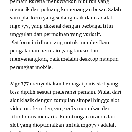
pemain karena menawarkan hiburan yang
menarik dan peluang kemenangan besar. Salah
satu platform yang sedang naik daun adalah
mgo777, yang dikenal dengan berbagai fitur
unggulan dan permainan yang variatif.
Platform ini dirancang untuk memberikan
pengalaman bermain yang lancar dan
menyenangkan, baik melalui desktop maupun
perangkat mobile.
Mgo777 menyediakan berbagai jenis slot yang
bisa dipilih sesuai preferensi pemain. Mulai dari
slot klasik dengan tampilan simpel hingga slot
video modern dengan grafis memukau dan
fitur bonus menarik. Keuntungan utama dari
slot yang dioptimalkan untuk mgo777 adalah