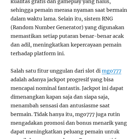
kualitas grafis dan gameplay yang halus,
sehingga pemain merasa nyaman saat bermain
dalam waktu lama. Selain itu, sistem RNG
(Random Number Generator) yang digunakan
memastikan setiap putaran benar-benar acak
dan adil, meningkatkan kepercayaan pemain
terhadap platform ini.
Salah satu fitur unggulan dari slot di
mgo777
adalah adanya jackpot progresif yang bisa
mencapai nominal fantastis. Jackpot ini dapat
dimenangkan kapan saja dan siapa saja,
menambah sensasi dan antusiasme saat
bermain. Tidak hanya itu, mgo777 juga rutin
mengadakan promosi dan bonus menarik yang
dapat meningkatkan peluang pemain untuk