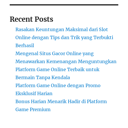
Recent Posts
Rasakan Keuntungan Maksimal dari Slot
Online dengan Tips dan Trik yang Terbukti
Berhasil
Mengenal Situs Gacor Online yang
Menawarkan Kemenangan Menguntungkan
Platform Game Online Terbaik untuk
Bermain Tanpa Kendala
Platform Game Online dengan Promo
Eksklusif Harian
Bonus Harian Menarik Hadir di Platform
Game Premium