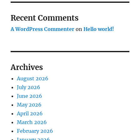
Recent Comments
A WordPress Commenter
on
Hello world!
Archives
August 2026
July 2026
June 2026
May 2026
April 2026
March 2026
February 2026
January 2026