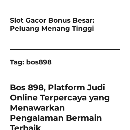
Slot Gacor Bonus Besar:
Peluang Menang Tinggi
Tag:
bos898
Bos 898, Platform Judi
Online Terpercaya yang
Menawarkan
Pengalaman Bermain
Terbaik