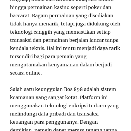
hingga permainan kasino seperti poker dan
baccarat. Ragam permainan yang disediakan
tidak hanya menarik, tetapi juga didukung oleh
teknologi canggih yang memastikan setiap
transaksi dan permainan berjalan lancar tanpa
kendala teknis. Hal ini tentu menjadi daya tarik
tersendiri bagi para pemain yang
mengutamakan kenyamanan dalam berjudi
secara online.
Salah satu keunggulan Bos 898 adalah sistem
keamanan yang sangat ketat. Platform ini
menggunakan teknologi enkripsi terbaru yang
melindungi data pribadi dan transaksi
keuangan para penggunanya. Dengan
demikian, pemain dapat merasa tenang tanpa