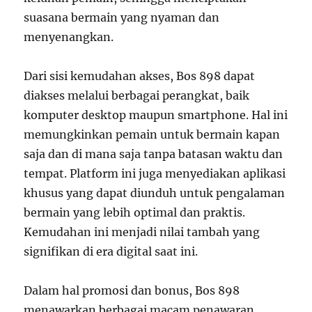
suasana bermain yang nyaman dan
menyenangkan.
Dari sisi kemudahan akses, Bos 898 dapat
diakses melalui berbagai perangkat, baik
komputer desktop maupun smartphone. Hal ini
memungkinkan pemain untuk bermain kapan
saja dan di mana saja tanpa batasan waktu dan
tempat. Platform ini juga menyediakan aplikasi
khusus yang dapat diunduh untuk pengalaman
bermain yang lebih optimal dan praktis.
Kemudahan ini menjadi nilai tambah yang
signifikan di era digital saat ini.
Dalam hal promosi dan bonus, Bos 898
menawarkan berbagai macam penawaran