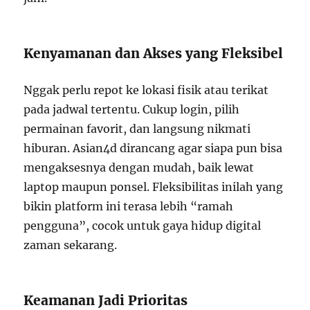
Kenyamanan dan Akses yang Fleksibel
Nggak perlu repot ke lokasi fisik atau terikat
pada jadwal tertentu. Cukup login, pilih
permainan favorit, dan langsung nikmati
hiburan. Asian4d dirancang agar siapa pun bisa
mengaksesnya dengan mudah, baik lewat
laptop maupun ponsel. Fleksibilitas inilah yang
bikin platform ini terasa lebih “ramah
pengguna”, cocok untuk gaya hidup digital
zaman sekarang.
Keamanan Jadi Prioritas