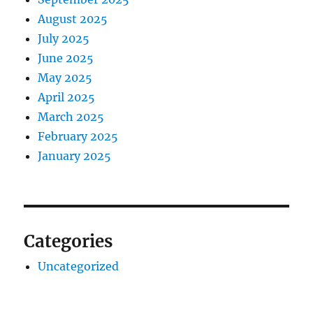
August 2025
July 2025
June 2025
May 2025
April 2025
March 2025
February 2025
January 2025
Categories
Uncategorized