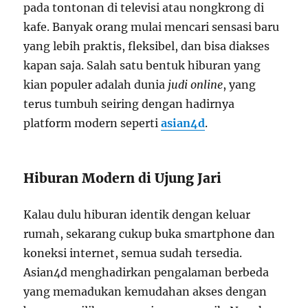
pada tontonan di televisi atau nongkrong di
kafe. Banyak orang mulai mencari sensasi baru
yang lebih praktis, fleksibel, dan bisa diakses
kapan saja. Salah satu bentuk hiburan yang
kian populer adalah dunia
judi online
, yang
terus tumbuh seiring dengan hadirnya
platform modern seperti
asian4d
.
Hiburan Modern di Ujung Jari
Kalau dulu hiburan identik dengan keluar
rumah, sekarang cukup buka smartphone dan
koneksi internet, semua sudah tersedia.
Asian4d menghadirkan pengalaman berbeda
yang memadukan kemudahan akses dengan