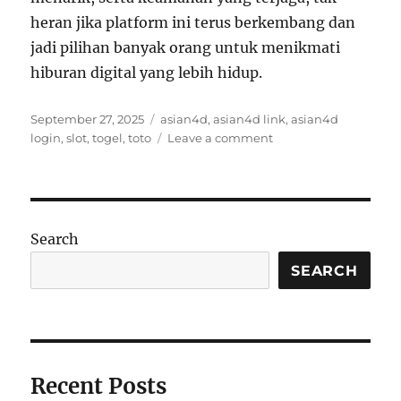
heran jika platform ini terus berkembang dan
jadi pilihan banyak orang untuk menikmati
hiburan digital yang lebih hidup.
Posted
Tags
September 27, 2025
asian4d
,
asian4d link
,
asian4d
on
on
login
,
slot
,
togel
,
toto
Leave a comment
Menikmati
Hiburan
Digital
dengan
Cara
Search
yang
Lebih
SEARCH
Seru
Recent Posts