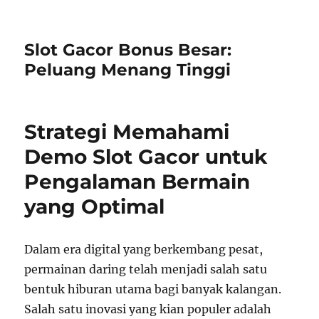
Slot Gacor Bonus Besar:
Peluang Menang Tinggi
Strategi Memahami
Demo Slot Gacor untuk
Pengalaman Bermain
yang Optimal
Dalam era digital yang berkembang pesat,
permainan daring telah menjadi salah satu
bentuk hiburan utama bagi banyak kalangan.
Salah satu inovasi yang kian populer adalah