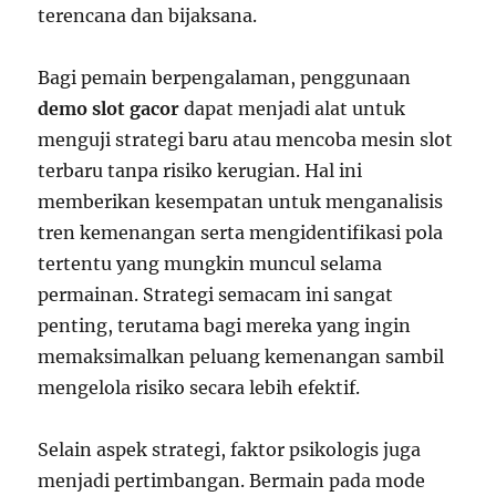
terencana dan bijaksana.
Bagi pemain berpengalaman, penggunaan
demo slot gacor
dapat menjadi alat untuk
menguji strategi baru atau mencoba mesin slot
terbaru tanpa risiko kerugian. Hal ini
memberikan kesempatan untuk menganalisis
tren kemenangan serta mengidentifikasi pola
tertentu yang mungkin muncul selama
permainan. Strategi semacam ini sangat
penting, terutama bagi mereka yang ingin
memaksimalkan peluang kemenangan sambil
mengelola risiko secara lebih efektif.
Selain aspek strategi, faktor psikologis juga
menjadi pertimbangan. Bermain pada mode