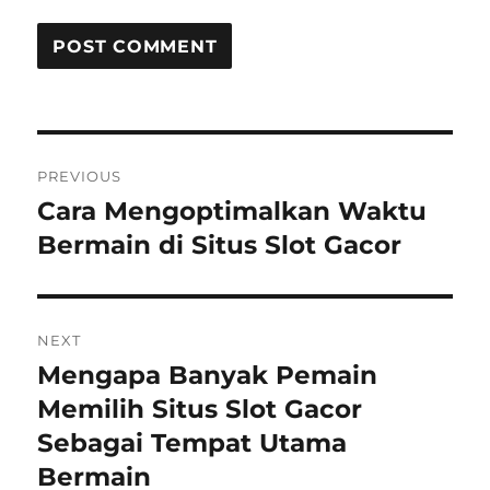
Post
PREVIOUS
navigation
Cara Mengoptimalkan Waktu
Previous
post:
Bermain di Situs Slot Gacor
NEXT
Mengapa Banyak Pemain
Next
post:
Memilih Situs Slot Gacor
Sebagai Tempat Utama
Bermain