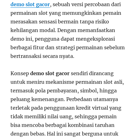
demo slot gacor
, sebuah versi percobaan dari
permainan slot yang memungkinkan pemain
merasakan sensasi bermain tanpa risiko
kehilangan modal. Dengan memanfaatkan
demo ini, pengguna dapat mengeksplorasi
berbagai fitur dan strategi permainan sebelum
bertransaksi secara nyata.
Konsep
demo slot gacor
sendiri dirancang
untuk meniru mekanisme permainan slot asli,
termasuk pola pembayaran, simbol, hingga
peluang kemenangan. Perbedaan utamanya
terletak pada penggunaan kredit virtual yang
tidak memiliki nilai uang, sehingga pemain
bisa mencoba berbagai kombinasi taruhan
dengan bebas. Hal ini sangat berguna untuk