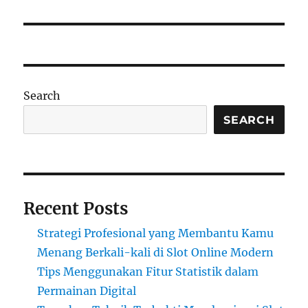
Search
SEARCH
Recent Posts
Strategi Profesional yang Membantu Kamu
Menang Berkali-kali di Slot Online Modern
Tips Menggunakan Fitur Statistik dalam
Permainan Digital