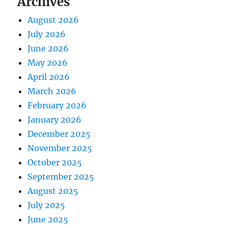
Archives
August 2026
July 2026
June 2026
May 2026
April 2026
March 2026
February 2026
January 2026
December 2025
November 2025
October 2025
September 2025
August 2025
July 2025
June 2025