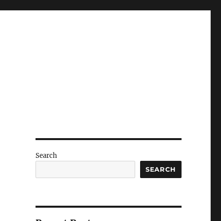
Search
SEARCH