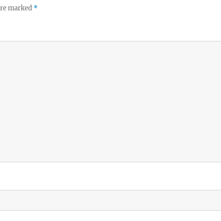
 are marked
*