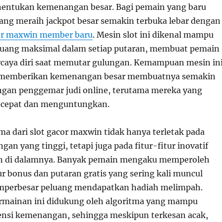
entukan kemenangan besar. Bagi pemain yang baru
ang meraih jackpot besar semakin terbuka lebar dengan
cor maxwin member baru
. Mesin slot ini dikenal mampu
uang maksimal dalam setiap putaran, membuat pemain
rcaya diri saat memutar gulungan. Kemampuan mesin in
 memberikan kemenangan besar membuatnya semakin
angan penggemar judi online, terutama mereka yang
l cepat dan menguntungkan.
a dari slot gacor maxwin tidak hanya terletak pada
an yang tinggi, tetapi juga pada fitur-fitur inovatif
n di dalamnya. Banyak pemain mengaku memperoleh
ur bonus dan putaran gratis yang sering kali muncul
emperbesar peluang mendapatkan hadiah melimpah.
rmainan ini didukung oleh algoritma yang mampu
ensi kemenangan, sehingga meskipun terkesan acak,