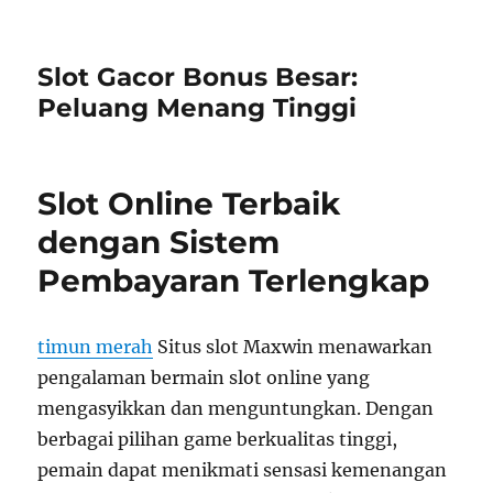
Slot Gacor Bonus Besar:
Peluang Menang Tinggi
Slot Online Terbaik
dengan Sistem
Pembayaran Terlengkap
timun merah
Situs slot Maxwin menawarkan
pengalaman bermain slot online yang
mengasyikkan dan menguntungkan. Dengan
berbagai pilihan game berkualitas tinggi,
pemain dapat menikmati sensasi kemenangan