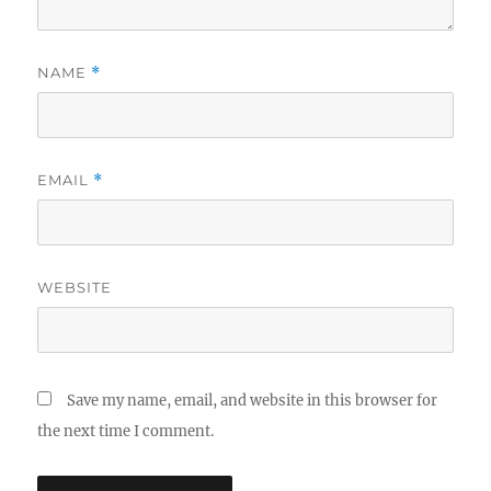
NAME
*
EMAIL
*
WEBSITE
Save my name, email, and website in this browser for
the next time I comment.