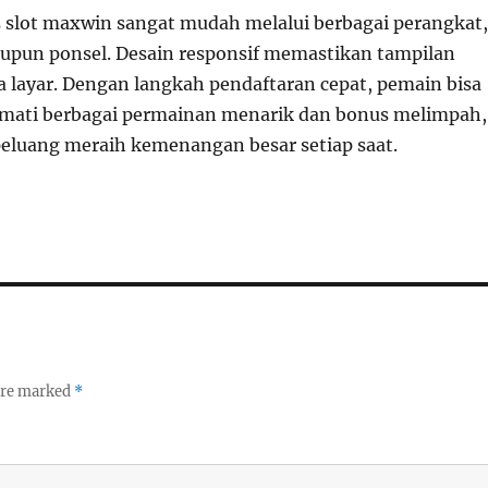
 slot maxwin sangat mudah melalui berbagai perangkat,
upun ponsel. Desain responsif memastikan tampilan
a layar. Dengan langkah pendaftaran cepat, pemain bisa
mati berbagai permainan menarik dan bonus melimpah,
luang meraih kemenangan besar setiap saat.
 are marked
*