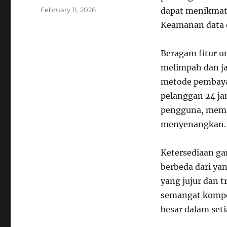
Posted
February 11, 2026
dapat menikmat
on
Keamanan data da
Beragam fitur u
melimpah dan ja
metode pembaya
pelanggan 24 ja
pengguna, mema
menyenangkan.
Ketersediaan gam
berbeda dari ya
yang jujur dan 
semangat kompe
besar dalam seti