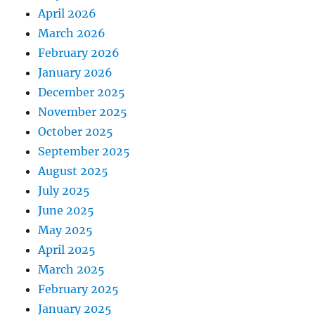
April 2026
March 2026
February 2026
January 2026
December 2025
November 2025
October 2025
September 2025
August 2025
July 2025
June 2025
May 2025
April 2025
March 2025
February 2025
January 2025