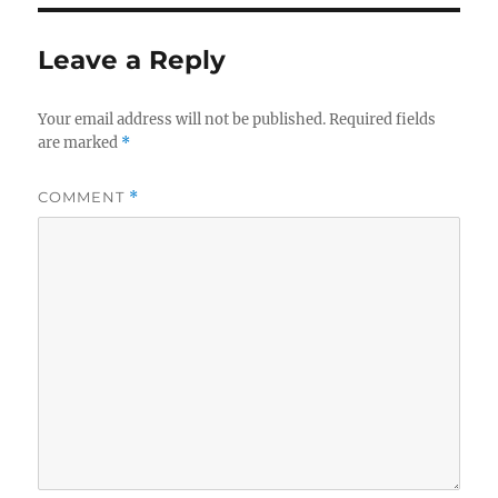
Leave a Reply
Your email address will not be published.
Required fields
are marked
*
COMMENT
*