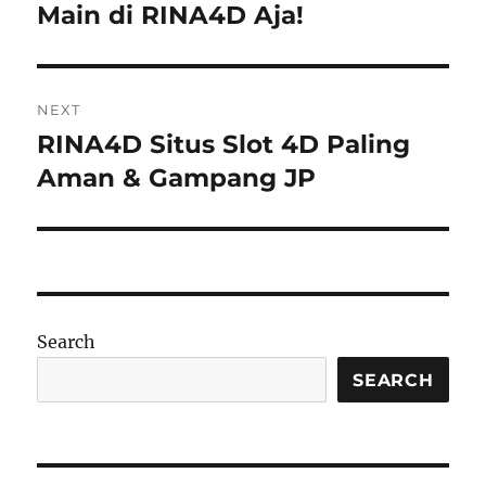
post:
Main di RINA4D Aja!
NEXT
RINA4D Situs Slot 4D Paling
Next
post:
Aman & Gampang JP
Search
SEARCH