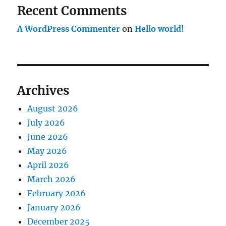
Recent Comments
A WordPress Commenter
on
Hello world!
Archives
August 2026
July 2026
June 2026
May 2026
April 2026
March 2026
February 2026
January 2026
December 2025