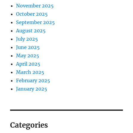
November 2025
October 2025
September 2025
August 2025
July 2025
June 2025
May 2025
April 2025
March 2025
February 2025
January 2025
Categories