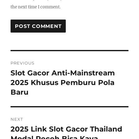
the next time I comment.
Post
PREVIOUS
navigation
Slot Gacor Anti-Mainstream
Previous
post:
2025 Khusus Pemburu Pola
Baru
NEXT
2025 Link Slot Gacor Thailand
Next
post:
Modal Receh Bisa Kaya