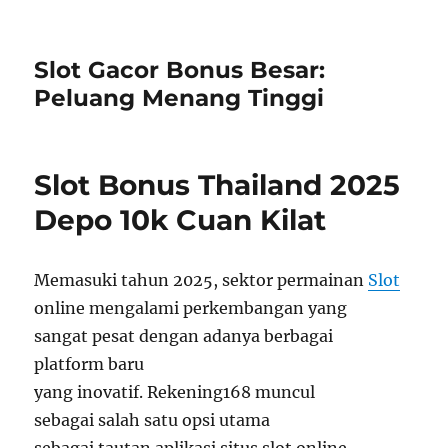
Slot Gacor Bonus Besar:
Peluang Menang Tinggi
Slot Bonus Thailand 2025
Depo 10k Cuan Kilat
Memasuki tahun 2025, sektor permainan
Slot
online mengalami perkembangan yang
sangat pesat dengan adanya berbagai
platform baru
yang inovatif. Rekening168 muncul
sebagai salah satu opsi utama