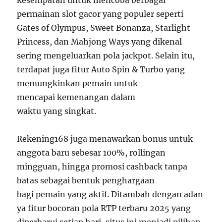
kesempatan untuk mencoba berbagai
permainan slot gacor yang populer seperti
Gates of Olympus, Sweet Bonanza, Starlight
Princess, dan Mahjong Ways yang dikenal
sering mengeluarkan pola jackpot. Selain itu,
terdapat juga fitur Auto Spin & Turbo yang
memungkinkan pemain untuk
mencapai kemenangan dalam
waktu yang singkat.
Rekening168 juga menawarkan bonus untuk
anggota baru sebesar 100%, rollingan
mingguan, hingga promosi cashback tanpa
batas sebagai bentuk penghargaan
bagi pemain yang aktif. Ditambah dengan adan
ya fitur bocoran pola RTP terbaru 2025 yang