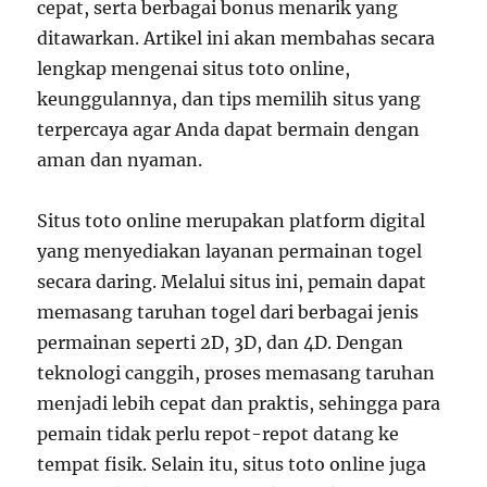
cepat, serta berbagai bonus menarik yang
ditawarkan. Artikel ini akan membahas secara
lengkap mengenai situs toto online,
keunggulannya, dan tips memilih situs yang
terpercaya agar Anda dapat bermain dengan
aman dan nyaman.
Situs toto online merupakan platform digital
yang menyediakan layanan permainan togel
secara daring. Melalui situs ini, pemain dapat
memasang taruhan togel dari berbagai jenis
permainan seperti 2D, 3D, dan 4D. Dengan
teknologi canggih, proses memasang taruhan
menjadi lebih cepat dan praktis, sehingga para
pemain tidak perlu repot-repot datang ke
tempat fisik. Selain itu, situs toto online juga