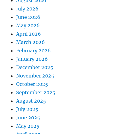
August 2026
July 2026
June 2026
May 2026
April 2026
March 2026
February 2026
January 2026
December 2025
November 2025
October 2025
September 2025
August 2025
July 2025
June 2025
May 2025