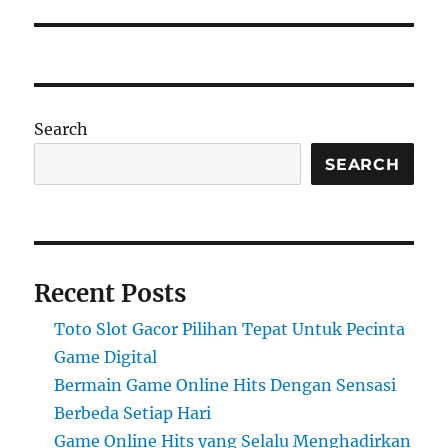
Search
SEARCH
Recent Posts
Toto Slot Gacor Pilihan Tepat Untuk Pecinta
Game Digital
Bermain Game Online Hits Dengan Sensasi
Berbeda Setiap Hari
Game Online Hits yang Selalu Menghadirkan