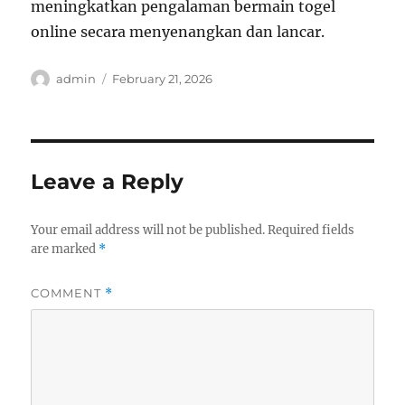
meningkatkan pengalaman bermain togel
online secara menyenangkan dan lancar.
Author
Posted
admin
February 21, 2026
on
Leave a Reply
Your email address will not be published.
Required fields
are marked
*
COMMENT
*