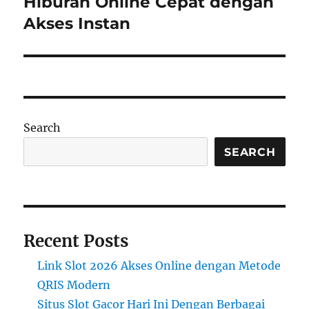
Hiburan Online Cepat dengan
Next
post:
Akses Instan
Search
SEARCH
Recent Posts
Link Slot 2026 Akses Online dengan Metode
QRIS Modern
Situs Slot Gacor Hari Ini Dengan Berbagai