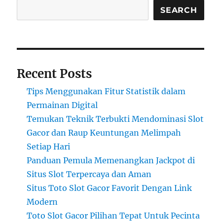
SEARCH
Recent Posts
Tips Menggunakan Fitur Statistik dalam
Permainan Digital
Temukan Teknik Terbukti Mendominasi Slot
Gacor dan Raup Keuntungan Melimpah
Setiap Hari
Panduan Pemula Memenangkan Jackpot di
Situs Slot Terpercaya dan Aman
Situs Toto Slot Gacor Favorit Dengan Link
Modern
Toto Slot Gacor Pilihan Tepat Untuk Pecinta