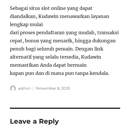
Sebagai situs slot online yang dapat
diandalkan, Kudawin menawarkan layanan
lengkap mulai
dari proses pendaftaran yang mudah, transaksi
cepat, bonus yang menarik, hingga dukungan
penuh bagi seluruh pemain. Dengan link
alternatif yang selalu tersedia, Kudawin
memastikan Anda dapat bermain
kapan pun dan di mana pun tanpa kendala.
Author
Posted
admin
November 8, 2025
on
Leave a Reply