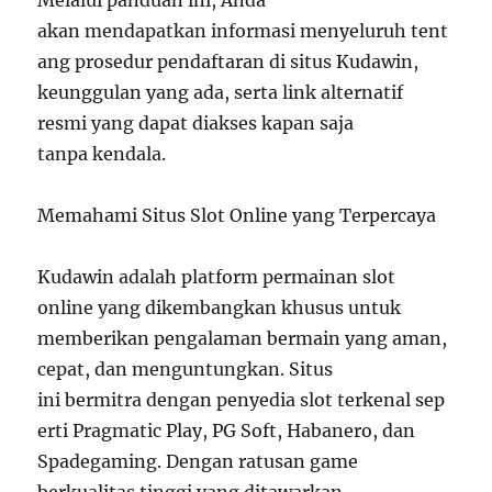
Melalui panduan ini, Anda
akan mendapatkan informasi menyeluruh tent
ang prosedur pendaftaran di situs Kudawin,
keunggulan yang ada, serta link alternatif
resmi yang dapat diakses kapan saja
tanpa kendala.
Memahami Situs Slot Online yang Terpercaya
Kudawin adalah platform permainan slot
online yang dikembangkan khusus untuk
memberikan pengalaman bermain yang aman,
cepat, dan menguntungkan. Situs
ini bermitra dengan penyedia slot terkenal sep
erti Pragmatic Play, PG Soft, Habanero, dan
Spadegaming. Dengan ratusan game