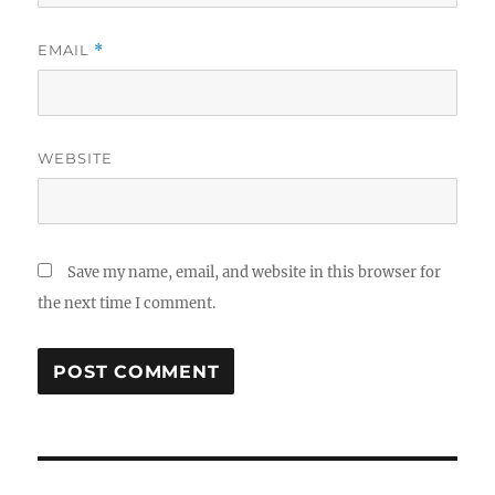
EMAIL
*
WEBSITE
Save my name, email, and website in this browser for
the next time I comment.
Post