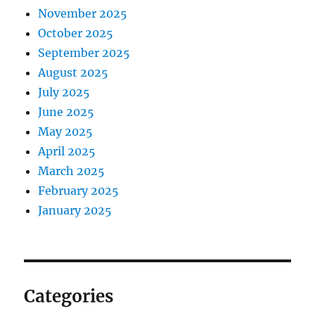
November 2025
October 2025
September 2025
August 2025
July 2025
June 2025
May 2025
April 2025
March 2025
February 2025
January 2025
Categories