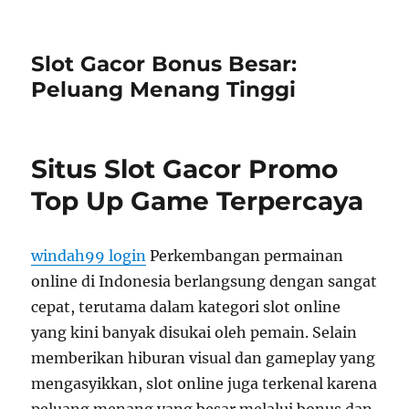
Slot Gacor Bonus Besar:
Peluang Menang Tinggi
Situs Slot Gacor Promo
Top Up Game Terpercaya
windah99 login
Perkembangan permainan
online di Indonesia berlangsung dengan sangat
cepat, terutama dalam kategori slot online
yang kini banyak disukai oleh pemain. Selain
memberikan hiburan visual dan gameplay yang
mengasyikkan, slot online juga terkenal karena