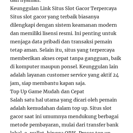
dan nyaman.
Keunggulan Link Situs Slot Gacor Terpercaya
Situs slot gacor yang terbaik biasanya
dilengkapi dengan sistem keamanan modern
dan memiliki lisensi resmi. Ini penting untuk
menjaga data pribadi dan transaksi pemain
tetap aman. Selain itu, situs yang terpercaya
memberikan akses cepat tanpa gangguan, baik
di komputer maupun ponsel. Keunggulan lain
adalah layanan customer service yang aktif 24
jam, siap membantu kapan saja.
Top Up Game Mudah dan Cepat
Salah satu hal utama yang dicari oleh pemain
adalah kemudahan dalam top up. Situs slot
gacor saat ini umumnya mendukung berbagai
metode pembayaran, mulai dari transfer bank