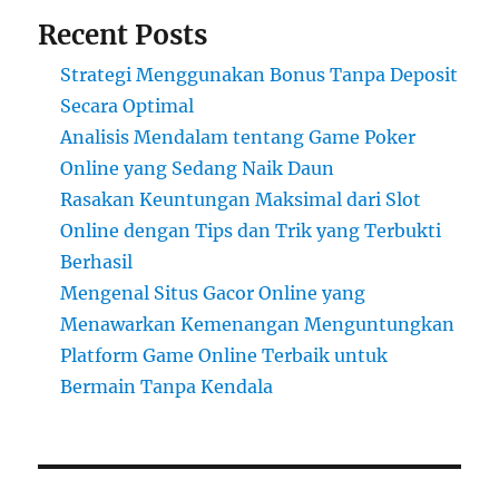
Recent Posts
Strategi Menggunakan Bonus Tanpa Deposit
Secara Optimal
Analisis Mendalam tentang Game Poker
Online yang Sedang Naik Daun
Rasakan Keuntungan Maksimal dari Slot
Online dengan Tips dan Trik yang Terbukti
Berhasil
Mengenal Situs Gacor Online yang
Menawarkan Kemenangan Menguntungkan
Platform Game Online Terbaik untuk
Bermain Tanpa Kendala