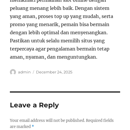
menikmati permainan slot online dengan
peluang menang lebih baik. Dengan sistem
yang aman, proses top up yang mudah, serta
promo yang menarik, pemain bisa bermain
dengan lebih optimal dan menyenangkan.
Pastikan untuk selalu memilih situs yang
terpercaya agar pengalaman bermain tetap
aman, nyaman, dan menguntungkan.
Author
Posted
admin
December 24, 2025
on
Leave a Reply
Your email address will not be published.
Required fields
are marked
*