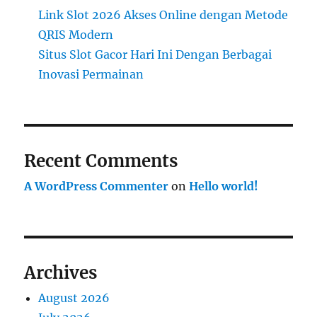
Link Slot 2026 Akses Online dengan Metode
QRIS Modern
Situs Slot Gacor Hari Ini Dengan Berbagai
Inovasi Permainan
Recent Comments
A WordPress Commenter
on
Hello world!
Archives
August 2026