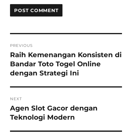
Post
PREVIOUS
navigation
Raih Kemenangan Konsisten di
Previous
post:
Bandar Toto Togel Online
dengan Strategi Ini
NEXT
Agen Slot Gacor dengan
Next
post:
Teknologi Modern