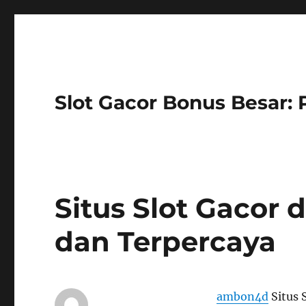
Slot Gacor Bonus Besar:
Situs Slot Gacor
dan Terpercaya
ambon4d
Situs 