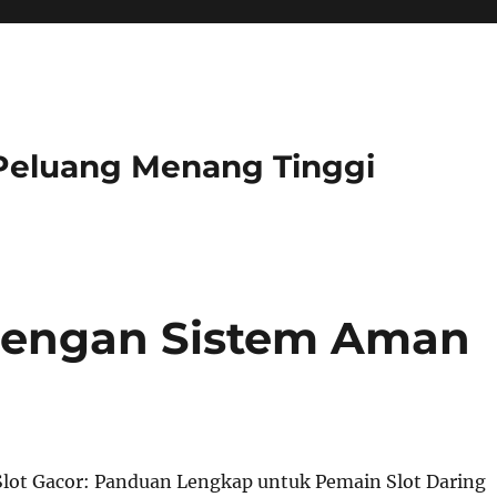
 Peluang Menang Tinggi
 dengan Sistem Aman
Slot Gacor: Panduan Lengkap untuk Pemain Slot Daring