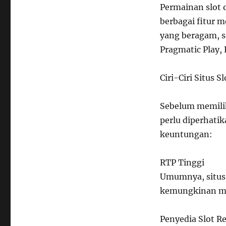
Permainan slot 
berbagai fitur m
yang beragam, se
Pragmatic Play,
Ciri-Ciri Situs 
Sebelum memilih
perlu diperhat
keuntungan:
RTP Tinggi
Umumnya, situs 
kemungkinan m
Penyedia Slot R