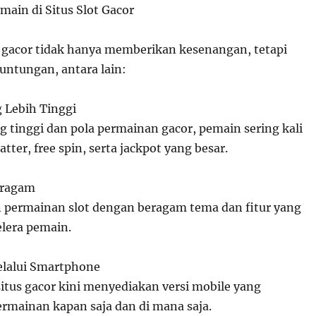
ain di Situs Slot Gacor
s gacor tidak hanya memberikan kesenangan, tetapi
untungan, antara lain:
 Lebih Tinggi
 tinggi dan pola permainan gacor, pemain sering kali
ter, free spin, serta jackpot yang besar.
eragam
n permainan slot dengan beragam tema dan fitur yang
elera pemain.
lalui Smartphone
situs gacor kini menyediakan versi mobile yang
mainan kapan saja dan di mana saja.