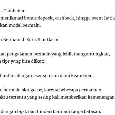
us Tambahan
menikmati bonus deposit, cashback, hingga event hari
kan modal bermain.
 Bermain di Situs Slot Gacor
an pengalaman bermain yang lebih menguntungkan,
 tips yang bisa diikuti:
lot online dengan lisensi resmi demi keamanan.
u bermain slot gacor, karena beberapa permainan
aktu tertentu yang sering kali memberikan kemenangan
 dengan bijak dan hindari bermain tanpa batasan.