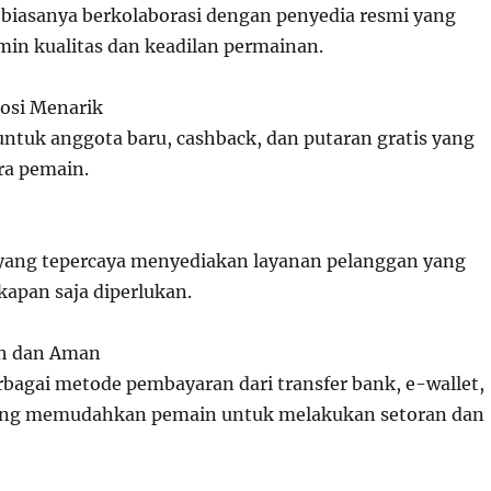
a biasanya berkolaborasi dengan penyedia resmi yang
min kualitas dan keadilan permainan.
osi Menarik
untuk anggota baru, cashback, dan putaran gratis yang
ra pemain.
r yang tepercaya menyediakan layanan pelanggan yang
apan saja diperlukan.
h dan Aman
agai metode pembayaran dari transfer bank, e-wallet,
yang memudahkan pemain untuk melakukan setoran dan