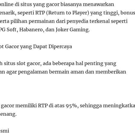
online di situs yang gacor biasanya menawarkan
enarik, seperti RTP (Return to Player) yang tinggi, bonu
rta pilihan permainan dari penyedia terkenal seperti
 PG Soft, Habanero, dan Joker Gaming.
Slot Gacor yang Dapat Dipercaya
 situs slot gacor, ada beberapa hal penting yang
ikan agar pengalaman bermain aman dan memberikan
gacor memiliki RTP di atas 95%, sehingga meningkatk
enang.
esmi