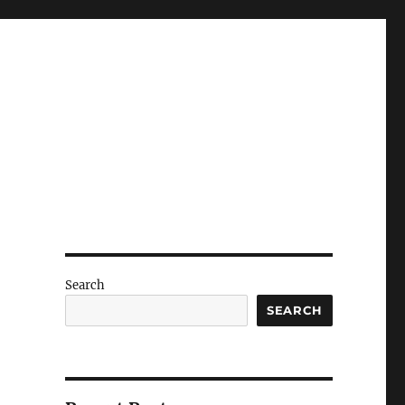
Search
SEARCH