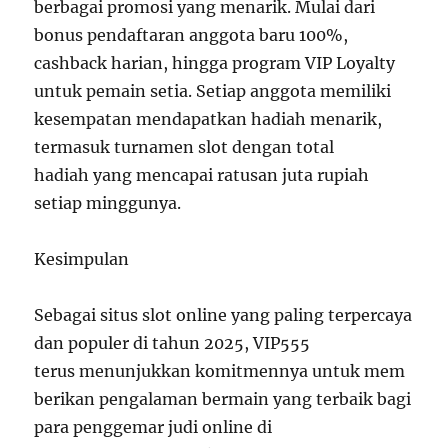
berbagai promosi yang menarik. Mulai dari
bonus pendaftaran anggota baru 100%,
cashback harian, hingga program VIP Loyalty
untuk pemain setia. Setiap anggota memiliki
kesempatan mendapatkan hadiah menarik,
termasuk turnamen slot dengan total
hadiah yang mencapai ratusan juta rupiah
setiap minggunya.
Kesimpulan
Sebagai situs slot online yang paling terpercaya
dan populer di tahun 2025, VIP555
terus menunjukkan komitmennya untuk mem
berikan pengalaman bermain yang terbaik bagi
para penggemar judi online di