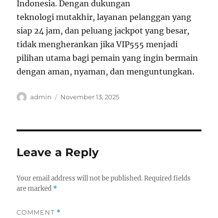
Indonesia. Dengan dukungan
teknologi mutakhir, layanan pelanggan yang
siap 24 jam, dan peluang jackpot yang besar,
tidak mengherankan jika VIP555 menjadi
pilihan utama bagi pemain yang ingin bermain
dengan aman, nyaman, dan menguntungkan.
Author
Posted
admin
November 13, 2025
on
Leave a Reply
Your email address will not be published.
Required fields
are marked
*
COMMENT
*