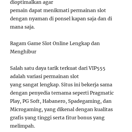
dioptimalkan agar
pemain dapat menikmati permainan slot
dengan nyaman di ponsel kapan saja dan di
mana saja.
Ragam Game Slot Online Lengkap dan
Menghibur
Salah satu daya tarik terkuat dari VIP555
adalah variasi permainan slot
yang sangat lengkap. Situs ini bekerja sama
dengan penyedia ternama seperti Pragmatic
Play, PG Soft, Habanero, Spadegaming, dan
Microgaming, yang dikenal dengan kualitas
grafis yang tinggi serta fitur bonus yang
melimpah.