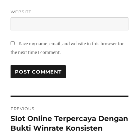
WEBSITE
Save my name, email, and website in this browser for
the next time I comment.
Post
PREVIOUS
navigation
Slot Online Terpercaya Dengan
Previous
post:
Bukti Winrate Konsisten