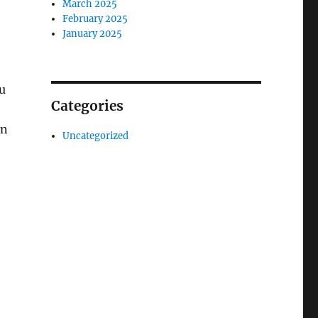
March 2025
February 2025
January 2025
u
Categories
an
Uncategorized