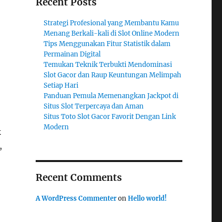
Recent Posts
Strategi Profesional yang Membantu Kamu
Menang Berkali-kali di Slot Online Modern
Tips Menggunakan Fitur Statistik dalam
Permainan Digital
Temukan Teknik Terbukti Mendominasi
Slot Gacor dan Raup Keuntungan Melimpah
Setiap Hari
Panduan Pemula Memenangkan Jackpot di
Situs Slot Terpercaya dan Aman
Situs Toto Slot Gacor Favorit Dengan Link
Modern
k
,
Recent Comments
A WordPress Commenter
on
Hello world!