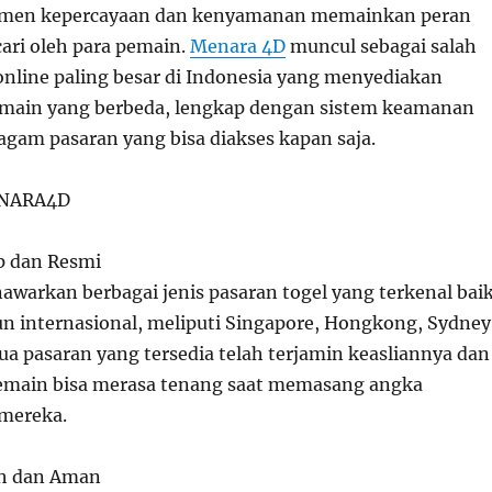
elemen kepercayaan dan kenyamanan memainkan peran
cari oleh para pemain.
Menara 4D
muncul sebagai salah
 online paling besar di Indonesia yang menyediakan
main yang berbeda, lengkap dengan sistem keamanan
agam pasaran yang bisa diakses kapan saja.
ENARA4D
p dan Resmi
rkan berbagai jenis pasaran togel yang terkenal bai
 internasional, meliputi Singapore, Hongkong, Sydney
a pasaran yang tersedia telah terjamin keasliannya dan
pemain bisa merasa tenang saat memasang angka
mereka.
h dan Aman