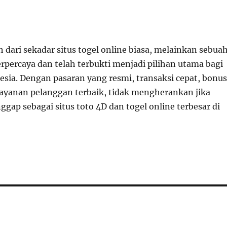
dari sekadar situs togel online biasa, melainkan sebua
rpercaya dan telah terbukti menjadi pilihan utama bagi
esia. Dengan pasaran yang resmi, transaksi cepat, bonus
ayanan pelanggan terbaik, tidak mengherankan jika
ap sebagai situs toto 4D dan togel online terbesar di