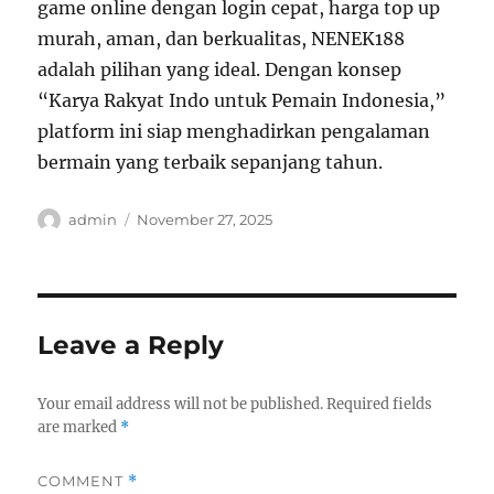
game online dengan login cepat, harga top up
murah, aman, dan berkualitas, NENEK188
adalah pilihan yang ideal. Dengan konsep
“Karya Rakyat Indo untuk Pemain Indonesia,”
platform ini siap menghadirkan pengalaman
bermain yang terbaik sepanjang tahun.
Author
Posted
admin
November 27, 2025
on
Leave a Reply
Your email address will not be published.
Required fields
are marked
*
COMMENT
*