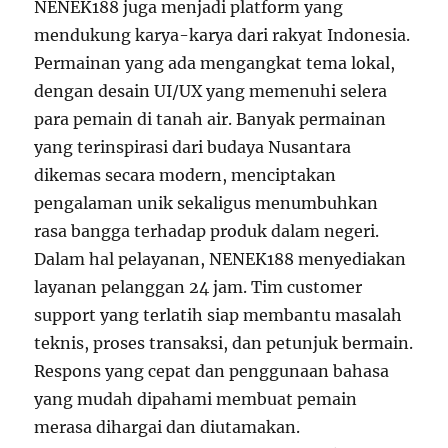
NENEK188 juga menjadi platform yang
mendukung karya-karya dari rakyat Indonesia.
Permainan yang ada mengangkat tema lokal,
dengan desain UI/UX yang memenuhi selera
para pemain di tanah air. Banyak permainan
yang terinspirasi dari budaya Nusantara
dikemas secara modern, menciptakan
pengalaman unik sekaligus menumbuhkan
rasa bangga terhadap produk dalam negeri.
Dalam hal pelayanan, NENEK188 menyediakan
layanan pelanggan 24 jam. Tim customer
support yang terlatih siap membantu masalah
teknis, proses transaksi, dan petunjuk bermain.
Respons yang cepat dan penggunaan bahasa
yang mudah dipahami membuat pemain
merasa dihargai dan diutamakan.