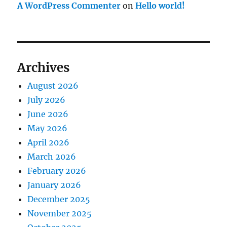
A WordPress Commenter
on
Hello world!
Archives
August 2026
July 2026
June 2026
May 2026
April 2026
March 2026
February 2026
January 2026
December 2025
November 2025