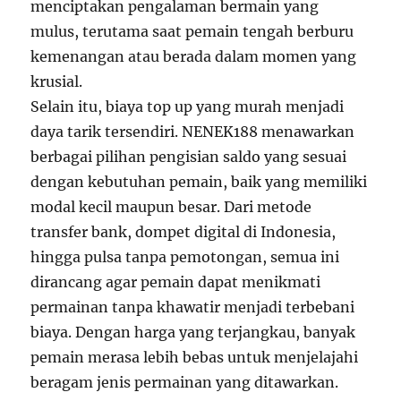
menciptakan pengalaman bermain yang
mulus, terutama saat pemain tengah berburu
kemenangan atau berada dalam momen yang
krusial.
Selain itu, biaya top up yang murah menjadi
daya tarik tersendiri. NENEK188 menawarkan
berbagai pilihan pengisian saldo yang sesuai
dengan kebutuhan pemain, baik yang memiliki
modal kecil maupun besar. Dari metode
transfer bank, dompet digital di Indonesia,
hingga pulsa tanpa pemotongan, semua ini
dirancang agar pemain dapat menikmati
permainan tanpa khawatir menjadi terbebani
biaya. Dengan harga yang terjangkau, banyak
pemain merasa lebih bebas untuk menjelajahi
beragam jenis permainan yang ditawarkan.