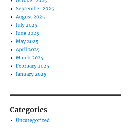
October 2025
September 2025
August 2025
July 2025
June 2025
May 2025
April 2025
March 2025
February 2025
January 2025
Categories
Uncategorized