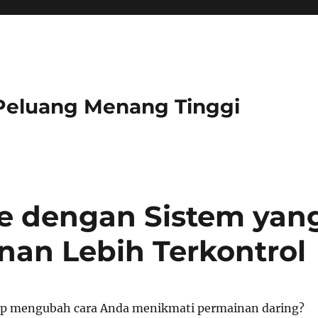
 Peluang Menang Tinggi
ne dengan Sistem yan
an Lebih Terkontrol
ap mengubah cara Anda menikmati permainan daring?