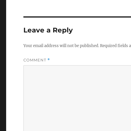
Leave a Reply
Your email address will not be published.
Required fields
COMMENT
*