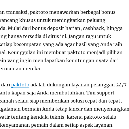
n transaksi, paktoto menawarkan berbagai bonus
irancang khusus untuk meningkatkan peluang
. Mulai dari bonus deposit harian, cashback, hingga
ng hanya tersedia di situs ini. Jangan ragu untuk
tiap kesempatan yang ada agar hasil yang Anda raih
l. Keunggulan ini membuat paktoto menjadi pilihan
ain yang ingin mendapatkan keuntungan nyata dari
permainan mereka.
 dari
paktoto
adalah dukungan layanan pelanggan 24/7
antu kapan saja Anda membutuhkan. Tim support
ramah selalu siap memberikan solusi cepat dan tepat,
galaman bermain Anda tetap lancar dan menyenangkan
atir tentang kendala teknis, karena paktoto selalu
enyamanan pemain dalam setiap aspek layanan.