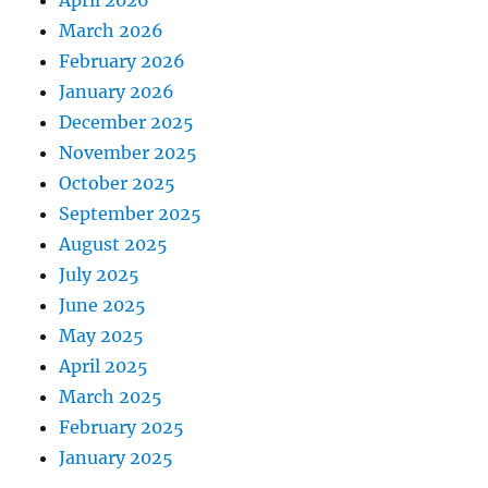
April 2026
March 2026
February 2026
January 2026
December 2025
November 2025
October 2025
September 2025
August 2025
July 2025
June 2025
May 2025
April 2025
March 2025
February 2025
January 2025