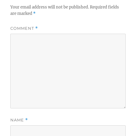
Your email address will not be published.
Required fields
are marked
*
COMMENT
*
NAME
*