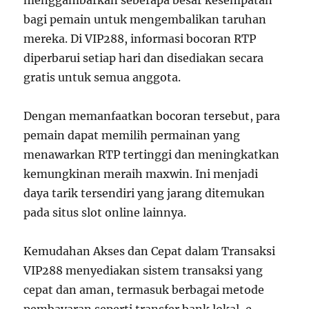
menggambarkan seberapa besar kesempatan
bagi pemain untuk mengembalikan taruhan
mereka. Di VIP288, informasi bocoran RTP
diperbarui setiap hari dan disediakan secara
gratis untuk semua anggota.
Dengan memanfaatkan bocoran tersebut, para
pemain dapat memilih permainan yang
menawarkan RTP tertinggi dan meningkatkan
kemungkinan meraih maxwin. Ini menjadi
daya tarik tersendiri yang jarang ditemukan
pada situs slot online lainnya.
Kemudahan Akses dan Cepat dalam Transaksi
VIP288 menyediakan sistem transaksi yang
cepat dan aman, termasuk berbagai metode