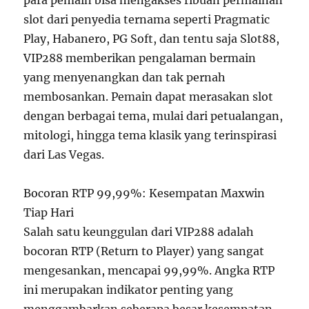
para pemain bisa mengakses ribuan permainan
slot dari penyedia ternama seperti Pragmatic
Play, Habanero, PG Soft, dan tentu saja Slot88,
VIP288 memberikan pengalaman bermain
yang menyenangkan dan tak pernah
membosankan. Pemain dapat merasakan slot
dengan berbagai tema, mulai dari petualangan,
mitologi, hingga tema klasik yang terinspirasi
dari Las Vegas.
Bocoran RTP 99,99%: Kesempatan Maxwin
Tiap Hari
Salah satu keunggulan dari VIP288 adalah
bocoran RTP (Return to Player) yang sangat
mengesankan, mencapai 99,99%. Angka RTP
ini merupakan indikator penting yang