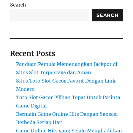
Search
SEARCH
Recent Posts
Panduan Pemula Memenangkan Jackpot di
Situs Slot Terpercaya dan Aman
Situs Toto Slot Gacor Favorit Dengan Link
Modern
Toto Slot Gacor Pilihan Tepat Untuk Pecinta
Game Digital
Bermain Game Online Hits Dengan Sensasi
Berbeda Setiap Hari
Game Online Hits yang Selalu Menghadirkan