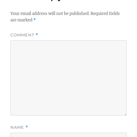
Your email address will not be published.
Required fields
are marked
*
COMMENT
*
NAME
*