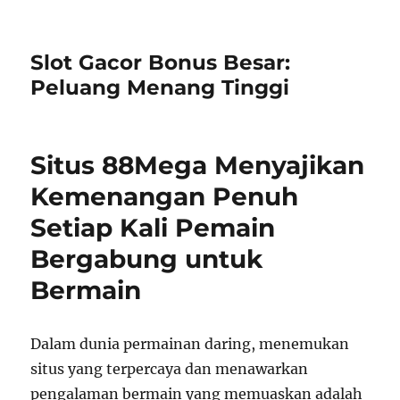
Slot Gacor Bonus Besar:
Peluang Menang Tinggi
Situs 88Mega Menyajikan
Kemenangan Penuh
Setiap Kali Pemain
Bergabung untuk
Bermain
Dalam dunia permainan daring, menemukan
situs yang terpercaya dan menawarkan
pengalaman bermain yang memuaskan adalah