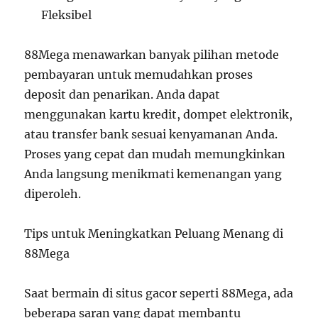
Fleksibel
88Mega menawarkan banyak pilihan metode
pembayaran untuk memudahkan proses
deposit dan penarikan. Anda dapat
menggunakan kartu kredit, dompet elektronik,
atau transfer bank sesuai kenyamanan Anda.
Proses yang cepat dan mudah memungkinkan
Anda langsung menikmati kemenangan yang
diperoleh.
Tips untuk Meningkatkan Peluang Menang di
88Mega
Saat bermain di situs gacor seperti 88Mega, ada
beberapa saran yang dapat membantu