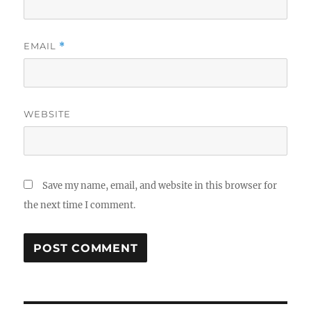
EMAIL
*
WEBSITE
Save my name, email, and website in this browser for
the next time I comment.