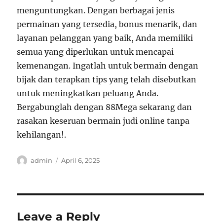
menguntungkan. Dengan berbagai jenis
permainan yang tersedia, bonus menarik, dan
layanan pelanggan yang baik, Anda memiliki
semua yang diperlukan untuk mencapai
kemenangan. Ingatlah untuk bermain dengan
bijak dan terapkan tips yang telah disebutkan
untuk meningkatkan peluang Anda.
Bergabunglah dengan 88Mega sekarang dan
rasakan keseruan bermain judi online tanpa
kehilangan!.
Author
Posted
admin
April 6, 2025
on
Leave a Reply