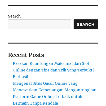
Search
SEARCH
Recent Posts
Rasakan Keuntungan Maksimal dari Slot
Online dengan Tips dan Trik yang Terbukti
Berhasil
Mengenal Situs Gacor Online yang
Menawarkan Kemenangan Menguntungkan
Platform Game Online Terbaik untuk
Bermain Tanpa Kendala