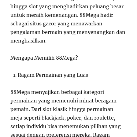
hingga slot yang menghadirkan peluang besar
untuk meraih kemenangan. 88Mega hadir
sebagai situs gacor yang menawarkan
pengalaman bermain yang menyenangkan dan
menghasilkan.
Mengapa Memilih 88Mega?
Ragam Permainan yang Luas
88Mega menyajikan berbagai kategori
permainan yang memenuhi minat beragam
pemain. Dari slot klasik hingga permainan
meja seperti blackjack, poker, dan roulette,
setiap individu bisa menemukan pilihan yang
sesuai dengan preferensi mereka. Ragam