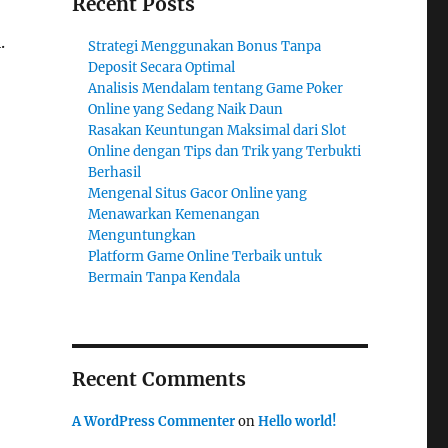
Recent Posts
.
Strategi Menggunakan Bonus Tanpa
Deposit Secara Optimal
Analisis Mendalam tentang Game Poker
Online yang Sedang Naik Daun
Rasakan Keuntungan Maksimal dari Slot
Online dengan Tips dan Trik yang Terbukti
Berhasil
Mengenal Situs Gacor Online yang
Menawarkan Kemenangan
Menguntungkan
Platform Game Online Terbaik untuk
Bermain Tanpa Kendala
Recent Comments
A WordPress Commenter
on
Hello world!