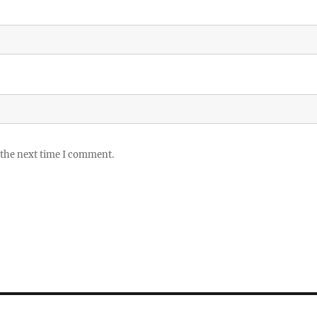
 the next time I comment.