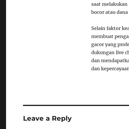
saat melakukan 
bocor atau dana
Selain faktor k
membuat pengal
gacor yang prof
dukungan live c
dan mendapatka
dan kepercayaan
Leave a Reply