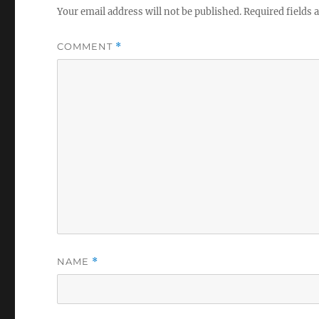
Your email address will not be published.
Required fields
COMMENT
*
NAME
*