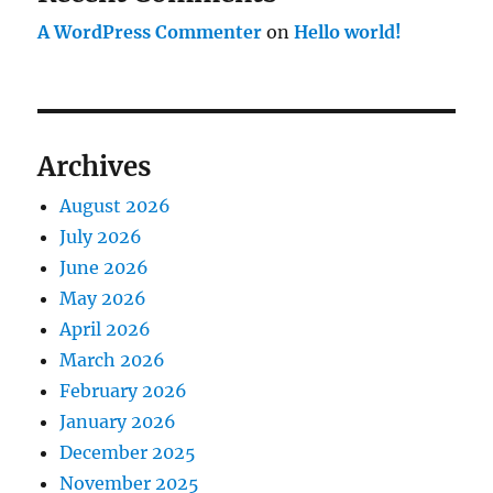
A WordPress Commenter
on
Hello world!
Archives
August 2026
July 2026
June 2026
May 2026
April 2026
March 2026
February 2026
January 2026
December 2025
November 2025