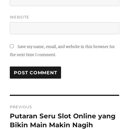
WEBSITE
Save my name, email, and website in this browser for
the next time I comment.
Post
PREVIOUS
navigation
Putaran Seru Slot Online yang
Previous
post:
Bikin Main Makin Nagih