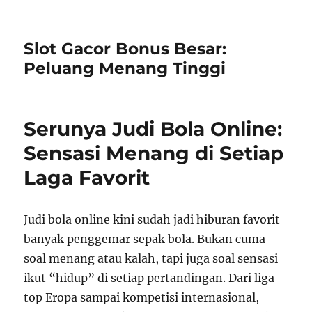
Slot Gacor Bonus Besar:
Peluang Menang Tinggi
Serunya Judi Bola Online:
Sensasi Menang di Setiap
Laga Favorit
Judi bola online kini sudah jadi hiburan favorit
banyak penggemar sepak bola. Bukan cuma
soal menang atau kalah, tapi juga soal sensasi
ikut “hidup” di setiap pertandingan. Dari liga
top Eropa sampai kompetisi internasional,