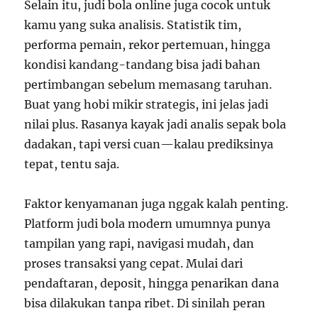
Selain itu, judi bola online juga cocok untuk
kamu yang suka analisis. Statistik tim,
performa pemain, rekor pertemuan, hingga
kondisi kandang-tandang bisa jadi bahan
pertimbangan sebelum memasang taruhan.
Buat yang hobi mikir strategis, ini jelas jadi
nilai plus. Rasanya kayak jadi analis sepak bola
dadakan, tapi versi cuan—kalau prediksinya
tepat, tentu saja.
Faktor kenyamanan juga nggak kalah penting.
Platform judi bola modern umumnya punya
tampilan yang rapi, navigasi mudah, dan
proses transaksi yang cepat. Mulai dari
pendaftaran, deposit, hingga penarikan dana
bisa dilakukan tanpa ribet. Di sinilah peran