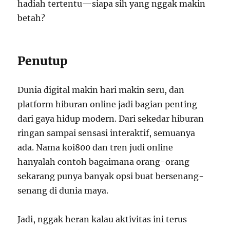
hadiah tertentu—siapa sih yang nggak makin
betah?
Penutup
Dunia digital makin hari makin seru, dan
platform hiburan online jadi bagian penting
dari gaya hidup modern. Dari sekedar hiburan
ringan sampai sensasi interaktif, semuanya
ada. Nama koi800 dan tren judi online
hanyalah contoh bagaimana orang-orang
sekarang punya banyak opsi buat bersenang-
senang di dunia maya.
Jadi, nggak heran kalau aktivitas ini terus