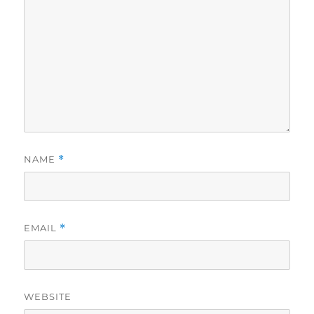
NAME
*
EMAIL
*
WEBSITE