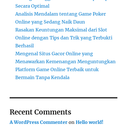
Secara Optimal
Analisis Mendalam tentang Game Poker
Online yang Sedang Naik Daun
Rasakan Keuntungan Maksimal dari Slot
Online dengan Tips dan Trik yang Terbukti
Berhasil
Mengenal Situs Gacor Online yang
Menawarkan Kemenangan Menguntungkan
Platform Game Online Terbaik untuk
Bermain Tanpa Kendala
Recent Comments
A WordPress Commenter
on
Hello world!