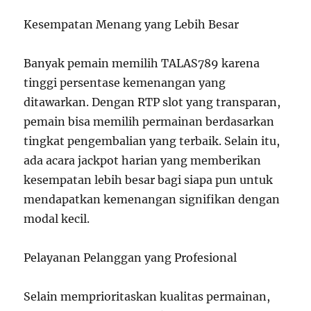
Kesempatan Menang yang Lebih Besar
Banyak pemain memilih TALAS789 karena
tinggi persentase kemenangan yang
ditawarkan. Dengan RTP slot yang transparan,
pemain bisa memilih permainan berdasarkan
tingkat pengembalian yang terbaik. Selain itu,
ada acara jackpot harian yang memberikan
kesempatan lebih besar bagi siapa pun untuk
mendapatkan kemenangan signifikan dengan
modal kecil.
Pelayanan Pelanggan yang Profesional
Selain memprioritaskan kualitas permainan,