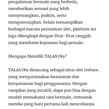
pengalaman bermain yang berbeda,
memberikan sensasi yang lebih
menyenangkan, praktis, serta
menguntungkan. Selain menampilkan
berbagai macam permainan slot, platform ini
juga dilengkapi dengan fitur-fitur canggih
yang membawa kepuasan bagi pemain.
Mengapa Memilih TALAS789?
TALAS789 dirancang sebagai situs slot terbaru
yang mengutamakan keamanan dan
kenyamanan bagi penggunanya. Dengan
tampilan yang intuitif, siapa pun bisa dengan
mudah memahami cara bermain, termasuk
mereka yang baru pertama kali mencobanya.