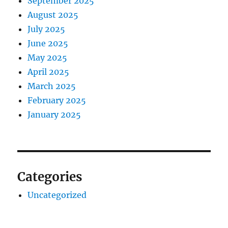
September 2025
August 2025
July 2025
June 2025
May 2025
April 2025
March 2025
February 2025
January 2025
Categories
Uncategorized