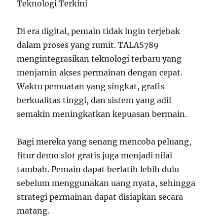
Teknologi Terkini
Di era digital, pemain tidak ingin terjebak
dalam proses yang rumit. TALAS789
mengintegrasikan teknologi terbaru yang
menjamin akses permainan dengan cepat.
Waktu pemuatan yang singkat, grafis
berkualitas tinggi, dan sistem yang adil
semakin meningkatkan kepuasan bermain.
Bagi mereka yang senang mencoba peluang,
fitur demo slot gratis juga menjadi nilai
tambah. Pemain dapat berlatih lebih dulu
sebelum menggunakan uang nyata, sehingga
strategi permainan dapat disiapkan secara
matang.