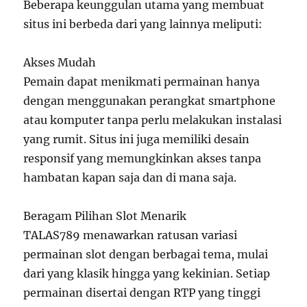
Beberapa keunggulan utama yang membuat
situs ini berbeda dari yang lainnya meliputi:
Akses Mudah
Pemain dapat menikmati permainan hanya
dengan menggunakan perangkat smartphone
atau komputer tanpa perlu melakukan instalasi
yang rumit. Situs ini juga memiliki desain
responsif yang memungkinkan akses tanpa
hambatan kapan saja dan di mana saja.
Beragam Pilihan Slot Menarik
TALAS789 menawarkan ratusan variasi
permainan slot dengan berbagai tema, mulai
dari yang klasik hingga yang kekinian. Setiap
permainan disertai dengan RTP yang tinggi