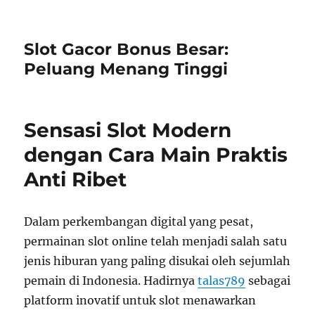
Slot Gacor Bonus Besar:
Peluang Menang Tinggi
Sensasi Slot Modern
dengan Cara Main Praktis
Anti Ribet
Dalam perkembangan digital yang pesat,
permainan slot online telah menjadi salah satu
jenis hiburan yang paling disukai oleh sejumlah
pemain di Indonesia. Hadirnya
talas789
sebagai
platform inovatif untuk slot menawarkan