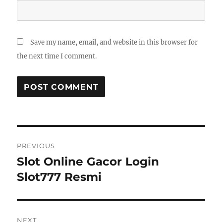
Save my name, email, and website in this browser for
the next time I comment.
Post
PREVIOUS
navigation
Slot Online Gacor Login
Previous
post:
Slot777 Resmi
NEXT