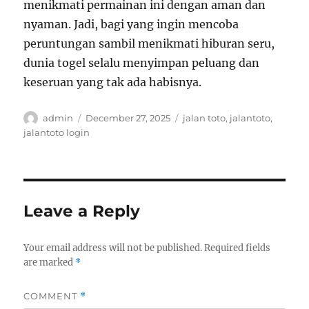
menikmati permainan ini dengan aman dan
nyaman. Jadi, bagi yang ingin mencoba
peruntungan sambil menikmati hiburan seru,
dunia togel selalu menyimpan peluang dan
keseruan yang tak ada habisnya.
Author
Posted
Tags
admin
December 27, 2025
jalan toto
,
jalantoto
,
on
jalantoto login
Leave a Reply
Your email address will not be published.
Required fields
are marked
*
COMMENT
*