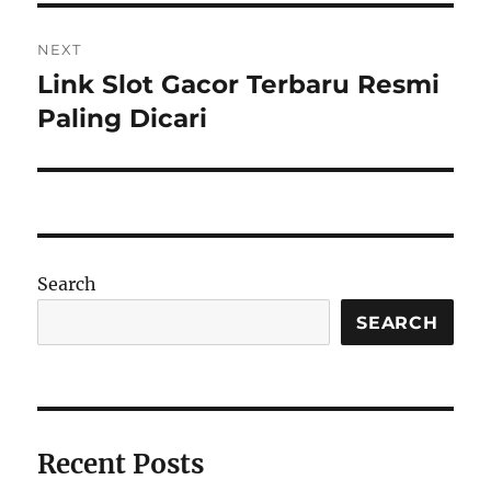
NEXT
Link Slot Gacor Terbaru Resmi
Next
post:
Paling Dicari
Search
SEARCH
Recent Posts