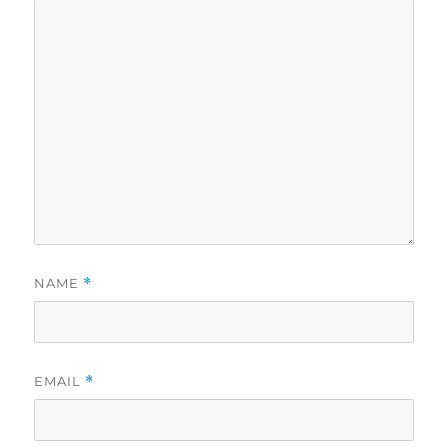
NAME
*
EMAIL
*