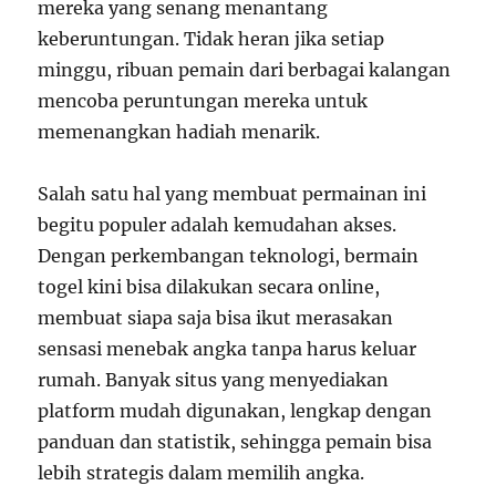
mereka yang senang menantang
keberuntungan. Tidak heran jika setiap
minggu, ribuan pemain dari berbagai kalangan
mencoba peruntungan mereka untuk
memenangkan hadiah menarik.
Salah satu hal yang membuat permainan ini
begitu populer adalah kemudahan akses.
Dengan perkembangan teknologi, bermain
togel kini bisa dilakukan secara online,
membuat siapa saja bisa ikut merasakan
sensasi menebak angka tanpa harus keluar
rumah. Banyak situs yang menyediakan
platform mudah digunakan, lengkap dengan
panduan dan statistik, sehingga pemain bisa
lebih strategis dalam memilih angka.