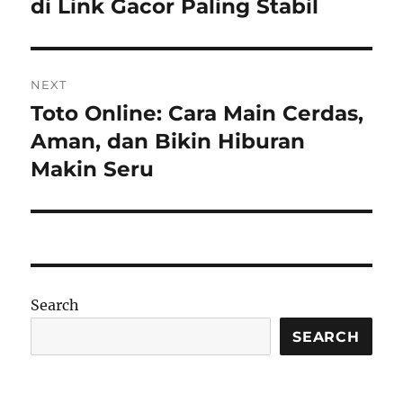
post:
di Link Gacor Paling Stabil
NEXT
Toto Online: Cara Main Cerdas,
Next
post:
Aman, dan Bikin Hiburan
Makin Seru
Search
SEARCH