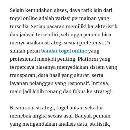
Selain kemudahan akses, daya tarik lain dari
togel online adalah variasi permainan yang
tersedia. Setiap pasaran memiliki karakteristik
dan jadwal tersendiri, sehingga pemain bisa
menyesuaikan strategi sesuai preferensi. Di
sinilah peran
bandar togel online
yang
profesional menjadi penting. Platform yang
terpercaya biasanya menyediakan sistem yang
transparan, data hasil yang akurat, serta
layanan pelanggan yang responsif. Intinya,
main jadi lebih tenang dan fokus ke strategi.
Bicara soal strategi, togel bukan sekadar
menebak angka secara asal. Banyak pemain
yang mengandalkan analisis data, statistik,