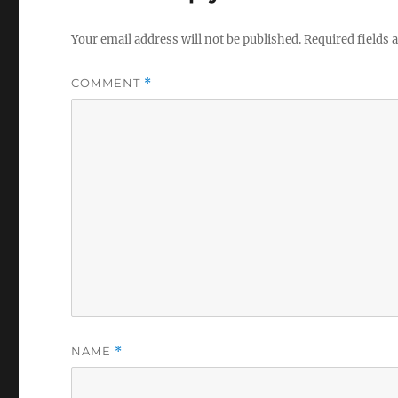
Your email address will not be published.
Required fields
COMMENT
*
NAME
*