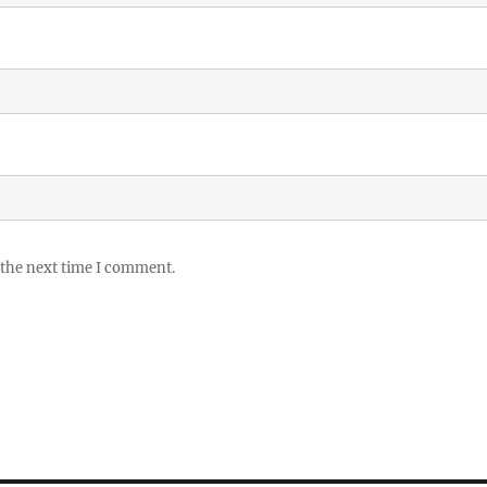
 the next time I comment.