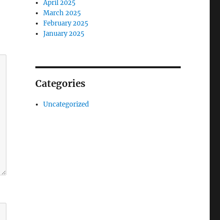
April 2025
March 2025
February 2025
January 2025
Categories
Uncategorized