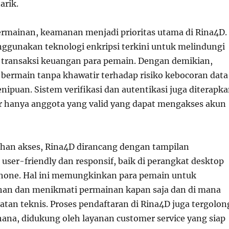
arik.
permainan, keamanan menjadi prioritas utama di Rina4D.
nggunakan teknologi enkripsi terkini untuk melindungi
n transaksi keuangan para pemain. Dengan demikian,
bermain tanpa khawatir terhadap risiko kebocoran data
nipuan. Sistem verifikasi dan autentikasi juga diterapk
ar hanya anggota yang valid yang dapat mengakses akun
ahan akses, Rina4D dirancang dengan tampilan
user-friendly dan responsif, baik di perangkat desktop
one. Hal ini memungkinkan para pemain untuk
an dan menikmati permainan kapan saja dan di mana
atan teknis. Proses pendaftaran di Rina4D juga tergolon
hana, didukung oleh layanan customer service yang siap