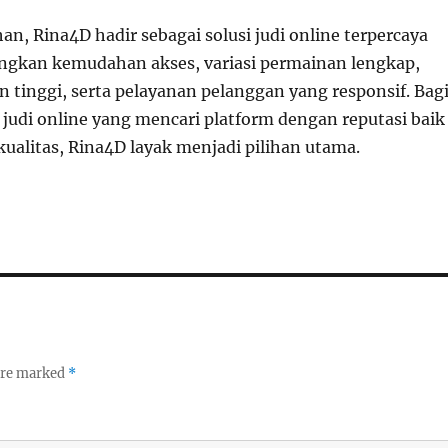
an, Rina4D hadir sebagai solusi judi online terpercaya
gkan kemudahan akses, variasi permainan lengkap,
 tinggi, serta pelayanan pelanggan yang responsif. Bag
judi online yang mencari platform dengan reputasi baik
ualitas, Rina4D layak menjadi pilihan utama.
 are marked
*