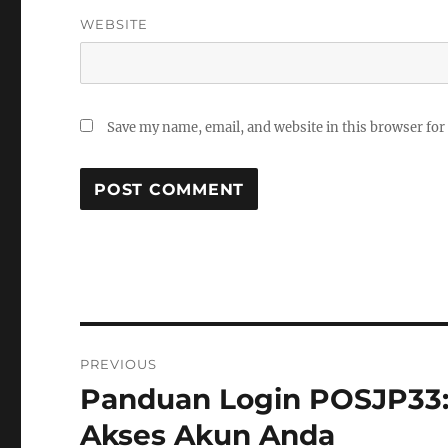
WEBSITE
Save my name, email, and website in this browser for
Post
PREVIOUS
navigation
Panduan Login POSJP33
Previous
post:
Akses Akun Anda