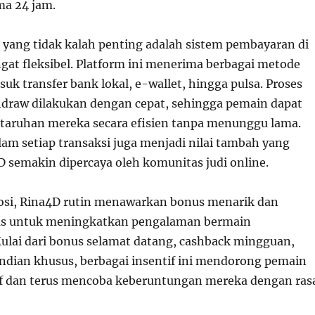
a 24 jam.
 yang tidak kalah penting adalah sistem pembayaran di
gat fleksibel. Platform ini menerima berbagai metode
suk transfer bank lokal, e-wallet, hingga pulsa. Proses
hdraw dilakukan dengan cepat, sehingga pemain dapat
taruhan mereka secara efisien tanpa menunggu lama.
lam setiap transaksi juga menjadi nilai tambah yang
semakin dipercaya oleh komunitas judi online.
osi, Rina4D rutin menawarkan bonus menarik dan
tas untuk meningkatkan pengalaman bermain
lai dari bonus selamat datang, cashback mingguan,
ndian khusus, berbagai insentif ini mendorong pemain
if dan terus mencoba keberuntungan mereka dengan ras