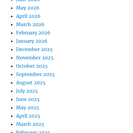
May 2026
April 2026
March 2026
February 2026
January 2026
December 2025
November 2025
October 2025
September 2025
August 2025
July 2025
June 2025
May 2025
April 2025
March 2025
February 2025