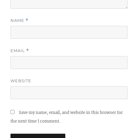
NAME
*
EMAIL
*
WEBSITE
Save my name, email, and website in this browser for
the next time I comment.