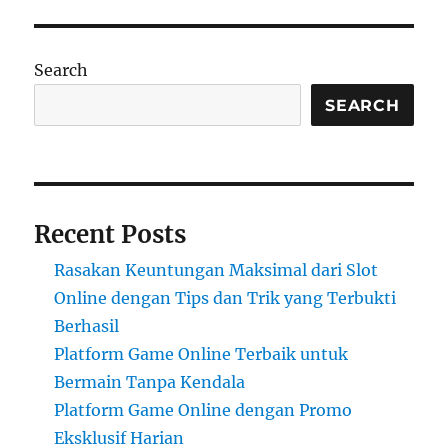
Search
SEARCH
Recent Posts
Rasakan Keuntungan Maksimal dari Slot
Online dengan Tips dan Trik yang Terbukti
Berhasil
Platform Game Online Terbaik untuk
Bermain Tanpa Kendala
Platform Game Online dengan Promo
Eksklusif Harian