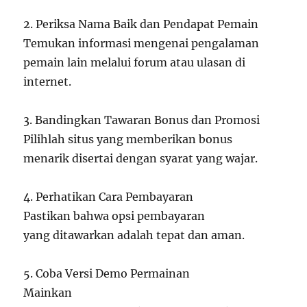
2. Periksa Nama Baik dan Pendapat Pemain
Temukan informasi mengenai pengalaman
pemain lain melalui forum atau ulasan di
internet.
3. Bandingkan Tawaran Bonus dan Promosi
Pilihlah situs yang memberikan bonus
menarik disertai dengan syarat yang wajar.
4. Perhatikan Cara Pembayaran
Pastikan bahwa opsi pembayaran
yang ditawarkan adalah tepat dan aman.
5. Coba Versi Demo Permainan
Mainkan