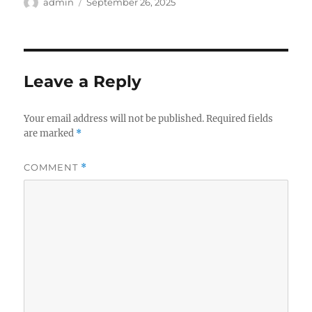
Author
Posted
admin
September 26, 2025
on
Leave a Reply
Your email address will not be published.
Required fields
are marked
*
COMMENT
*