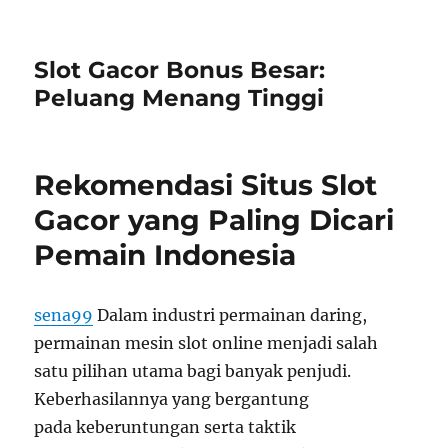
Slot Gacor Bonus Besar:
Peluang Menang Tinggi
Rekomendasi Situs Slot
Gacor yang Paling Dicari
Pemain Indonesia
sena99
Dalam industri permainan daring,
permainan mesin slot online menjadi salah
satu pilihan utama bagi banyak penjudi.
Keberhasilannya yang bergantung
pada keberuntungan serta taktik