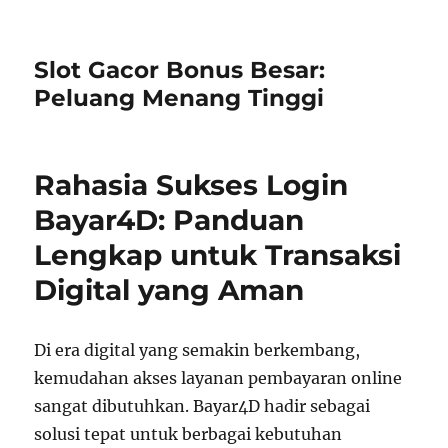
Slot Gacor Bonus Besar:
Peluang Menang Tinggi
Rahasia Sukses Login
Bayar4D: Panduan
Lengkap untuk Transaksi
Digital yang Aman
Di era digital yang semakin berkembang,
kemudahan akses layanan pembayaran online
sangat dibutuhkan. Bayar4D hadir sebagai
solusi tepat untuk berbagai kebutuhan