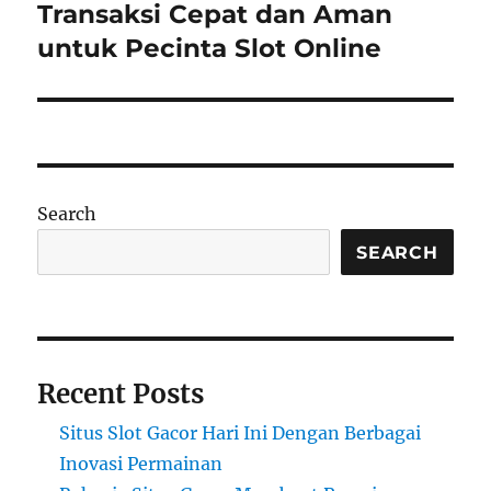
post:
Transaksi Cepat dan Aman
untuk Pecinta Slot Online
Search
SEARCH
Recent Posts
Situs Slot Gacor Hari Ini Dengan Berbagai
Inovasi Permainan