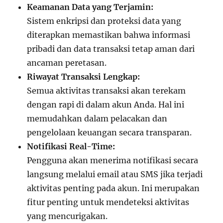
Keamanan Data yang Terjamin:
Sistem enkripsi dan proteksi data yang
diterapkan memastikan bahwa informasi
pribadi dan data transaksi tetap aman dari
ancaman peretasan.
Riwayat Transaksi Lengkap:
Semua aktivitas transaksi akan terekam
dengan rapi di dalam akun Anda. Hal ini
memudahkan dalam pelacakan dan
pengelolaan keuangan secara transparan.
Notifikasi Real-Time:
Pengguna akan menerima notifikasi secara
langsung melalui email atau SMS jika terjadi
aktivitas penting pada akun. Ini merupakan
fitur penting untuk mendeteksi aktivitas
yang mencurigakan.