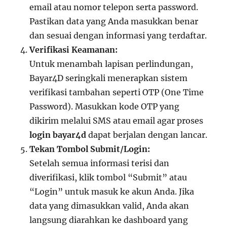
email atau nomor telepon serta password.
Pastikan data yang Anda masukkan benar
dan sesuai dengan informasi yang terdaftar.
Verifikasi Keamanan:
Untuk menambah lapisan perlindungan,
Bayar4D seringkali menerapkan sistem
verifikasi tambahan seperti OTP (One Time
Password). Masukkan kode OTP yang
dikirim melalui SMS atau email agar proses
login bayar4d
dapat berjalan dengan lancar.
Tekan Tombol Submit/Login:
Setelah semua informasi terisi dan
diverifikasi, klik tombol “Submit” atau
“Login” untuk masuk ke akun Anda. Jika
data yang dimasukkan valid, Anda akan
langsung diarahkan ke dashboard yang