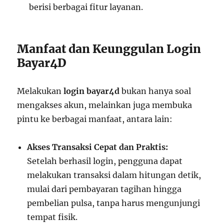
berisi berbagai fitur layanan.
Manfaat dan Keunggulan Login
Bayar4D
Melakukan
login bayar4d
bukan hanya soal
mengakses akun, melainkan juga membuka
pintu ke berbagai manfaat, antara lain:
Akses Transaksi Cepat dan Praktis:
Setelah berhasil login, pengguna dapat
melakukan transaksi dalam hitungan detik,
mulai dari pembayaran tagihan hingga
pembelian pulsa, tanpa harus mengunjungi
tempat fisik.