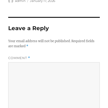
Author
Posted
admin
January 17, 2026
on
Leave a Reply
Your email address will not be published.
Required fields
are marked
*
COMMENT
*