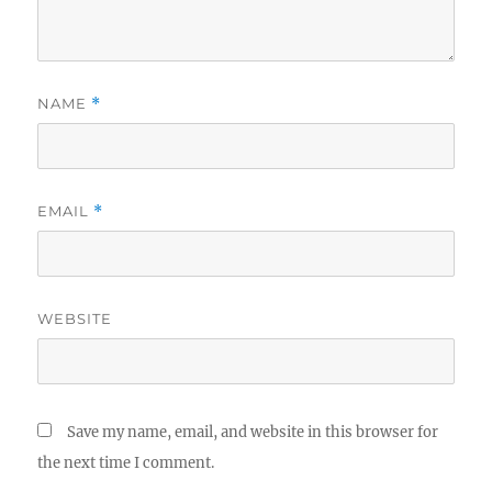
NAME
*
EMAIL
*
WEBSITE
Save my name, email, and website in this browser for
the next time I comment.