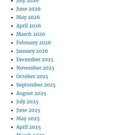
July 2026
June 2026
May 2026
April 2026
March 2026
February 2026
January 2026
December 2025
November 2025
October 2025
September 2025
August 2025
July 2025
June 2025
May 2025
April 2025