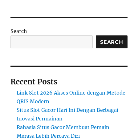
Search
SEARCH
Recent Posts
Link Slot 2026 Akses Online dengan Metode
QRIS Modern
Situs Slot Gacor Hari Ini Dengan Berbagai
Inovasi Permainan
Rahasia Situs Gacor Membuat Pemain
Merasa Lebih Percaya Diri