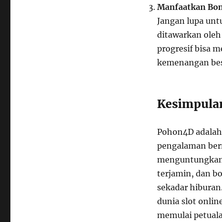
Manfaatkan Bonu
Jangan lupa unt
ditawarkan oleh 
progresif bisa 
kemenangan bes
Kesimpula
Pohon4D adalah 
pengalaman ber
menguntungkan.
terjamin, dan b
sekadar hiburan
dunia slot onli
memulai petual