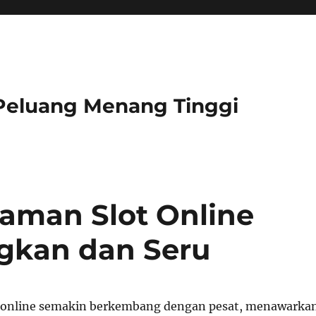
 Peluang Menang Tinggi
aman Slot Online
gkan dan Seru
n online semakin berkembang dengan pesat, menawarka