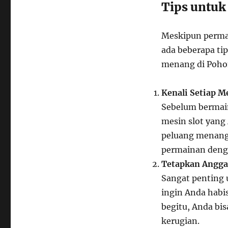
Tips untu
Meskipun perma
ada beberapa ti
menang di Poh
Kenali Setiap M
Sebelum bermai
mesin slot yang
peluang menang 
permainan denga
Tetapkan Angga
Sangat penting 
ingin Anda habi
begitu, Anda bi
kerugian.