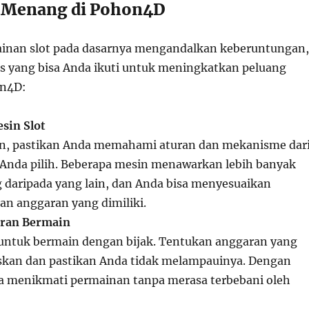
k Menang di Pohon4D
inan slot pada dasarnya mengandalkan keberuntungan,
ps yang bisa Anda ikuti untuk meningkatkan peluang
on4D:
esin Slot
n, pastikan Anda memahami aturan dan mekanisme dar
 Anda pilih. Beberapa mesin menawarkan lebih banyak
daripada yang lain, dan Anda bisa menyesuaikan
n anggaran yang dimiliki.
ran Bermain
untuk bermain dengan bijak. Tentukan anggaran yang
skan dan pastikan Anda tidak melampauinya. Dengan
sa menikmati permainan tanpa merasa terbebani oleh