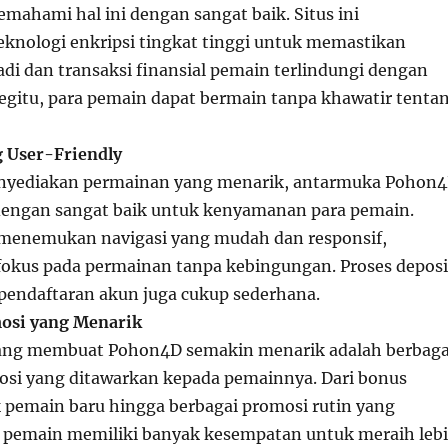
ahami hal ini dengan sangat baik. Situs ini
nologi enkripsi tingkat tinggi untuk memastikan
adi dan transaksi finansial pemain terlindungi dengan
gitu, para pemain dapat bermain tanpa khawatir tenta
 User-Friendly
nyediakan permainan yang menarik, antarmuka Pohon
dengan sangat baik untuk kenyamanan para pemain.
menemukan navigasi yang mudah dan responsif,
fokus pada permainan tanpa kebingungan. Proses deposi
 pendaftaran akun juga cukup sederhana.
osi yang Menarik
 yang membuat Pohon4D semakin menarik adalah berbaga
si yang ditawarkan kepada pemainnya. Dari bonus
pemain baru hingga berbagai promosi rutin yang
pemain memiliki banyak kesempatan untuk meraih leb