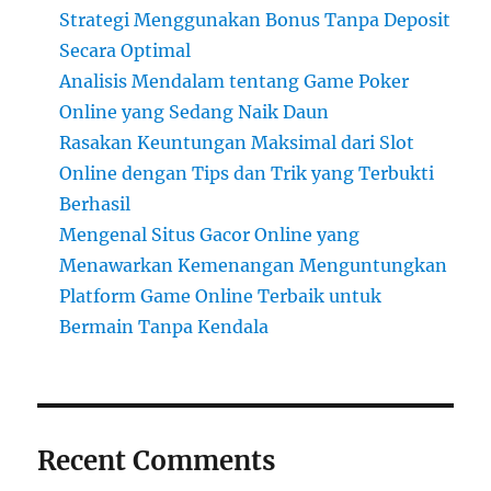
Strategi Menggunakan Bonus Tanpa Deposit
Secara Optimal
Analisis Mendalam tentang Game Poker
Online yang Sedang Naik Daun
Rasakan Keuntungan Maksimal dari Slot
Online dengan Tips dan Trik yang Terbukti
Berhasil
Mengenal Situs Gacor Online yang
Menawarkan Kemenangan Menguntungkan
Platform Game Online Terbaik untuk
Bermain Tanpa Kendala
Recent Comments