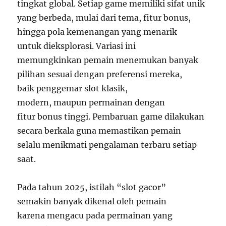
tingkat global. Setiap game memiliki sifat unik
yang berbeda, mulai dari tema, fitur bonus,
hingga pola kemenangan yang menarik
untuk dieksplorasi. Variasi ini
memungkinkan pemain menemukan banyak
pilihan sesuai dengan preferensi mereka,
baik penggemar slot klasik,
modern, maupun permainan dengan
fitur bonus tinggi. Pembaruan game dilakukan
secara berkala guna memastikan pemain
selalu menikmati pengalaman terbaru setiap
saat.
Pada tahun 2025, istilah “slot gacor”
semakin banyak dikenal oleh pemain
karena mengacu pada permainan yang