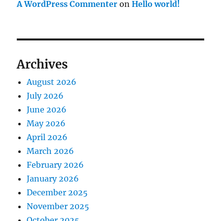
A WordPress Commenter
on
Hello world!
Archives
August 2026
July 2026
June 2026
May 2026
April 2026
March 2026
February 2026
January 2026
December 2025
November 2025
October 2025