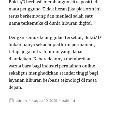
Bukti4D berhasil membangun citra positif di
mata pengguna. Tidak heran jika platform ini
terus berkembang dan menjadi salah satu
nama terkemuka di dunia hiburan digital.
Dengan semua keunggulan tersebut, Bukti4D
bukan hanya sekadar platform permainan,
tetapi juga mitra hiburan yang dapat
diandalkan. Keberadaannya memberikan
warna baru bagi industri permainan online,
sekaligus menghadirkan standar tinggi bagi
layanan hiburan berbasis teknologi di masa
depan.
Author
Posted
Tags
admin
August 10, 2025
bukti4d
on