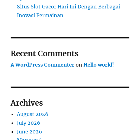
Situs Slot Gacor Hari Ini Dengan Berbagai
Inovasi Permainan
Recent Comments
A WordPress Commenter
on
Hello world!
Archives
August 2026
July 2026
June 2026