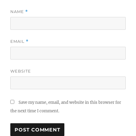
NAME
*
EMAIL
*
WEBSITE
Save my name, email, and website in this browser for
the next time I comment.