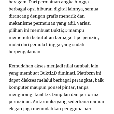
beragam. Dari permainan angka hingga
berbagai opsi hiburan digital lainnya, semua
dirancang dengan grafis menarik dan
mekanisme permainan yang adil. Variasi
pilihan ini membuat Bukti4D mampu
memenuhi kebutuhan berbagai tipe pemain,
mulai dari pemula hingga yang sudah
berpengalaman.
Kemudahan akses menjadi nilai tambah lain
yang membuat Bukti4D diminati. Platform ini
dapat diakses melalui berbagai perangkat, baik
komputer maupun ponsel pintar, tanpa
mengurangi kualitas tampilan dan performa
permainan. Antarmuka yang sederhana namun
elegan juga memudahkan pengguna baru