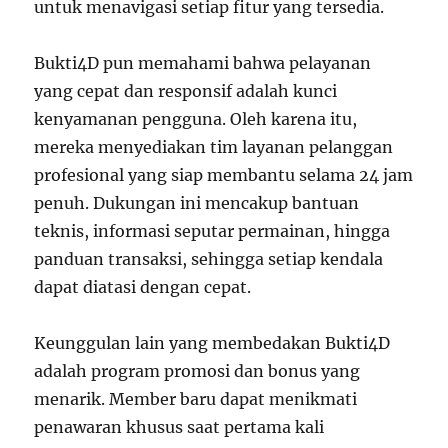
untuk menavigasi setiap fitur yang tersedia.
Bukti4D pun memahami bahwa pelayanan
yang cepat dan responsif adalah kunci
kenyamanan pengguna. Oleh karena itu,
mereka menyediakan tim layanan pelanggan
profesional yang siap membantu selama 24 jam
penuh. Dukungan ini mencakup bantuan
teknis, informasi seputar permainan, hingga
panduan transaksi, sehingga setiap kendala
dapat diatasi dengan cepat.
Keunggulan lain yang membedakan Bukti4D
adalah program promosi dan bonus yang
menarik. Member baru dapat menikmati
penawaran khusus saat pertama kali