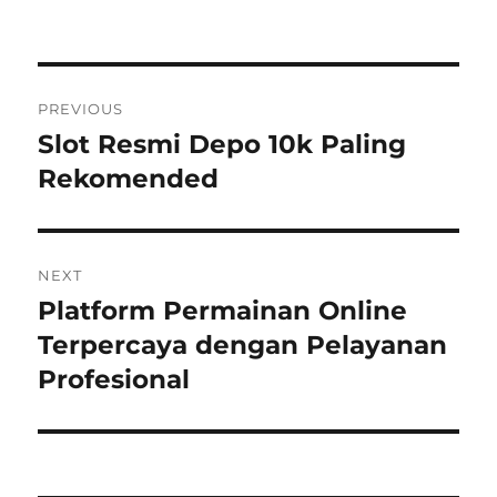
Post
PREVIOUS
navigation
Slot Resmi Depo 10k Paling
Previous
post:
Rekomended
NEXT
Platform Permainan Online
Next
post:
Terpercaya dengan Pelayanan
Profesional