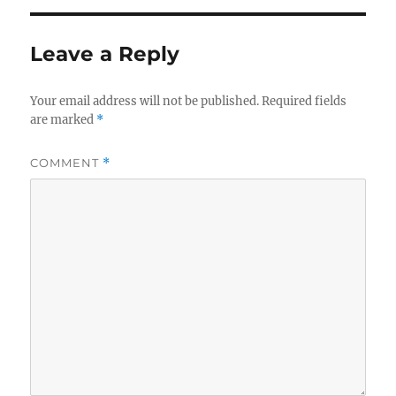
Leave a Reply
Your email address will not be published.
Required fields
are marked
*
COMMENT
*