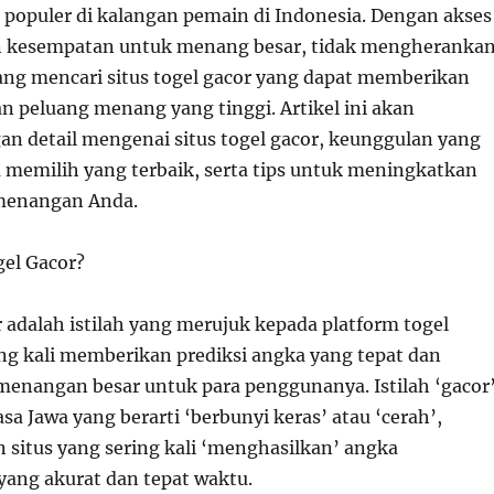
g populer di kalangan pemain di Indonesia. Dengan akses
 kesempatan untuk menang besar, tidak mengheranka
ang mencari situs togel gacor yang dapat memberikan
an peluang menang yang tinggi. Artikel ini akan
 detail mengenai situs togel gacor, keunggulan yang
a memilih yang terbaik, serta tips untuk meningkatkan
menangan Anda.
gel Gacor?
r adalah istilah yang merujuk kepada platform togel
ing kali memberikan prediksi angka yang tepat dan
nangan besar untuk para penggunanya. Istilah ‘gacor
asa Jawa yang berarti ‘berbunyi keras’ atau ‘cerah’,
itus yang sering kali ‘menghasilkan’ angka
ang akurat dan tepat waktu.