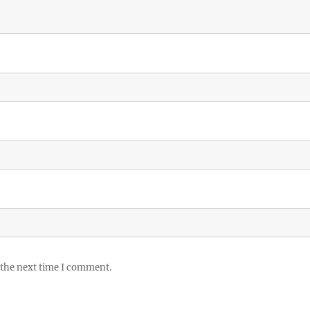
 the next time I comment.