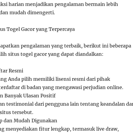
iksi harian menjadikan pengalaman bermain lebih
an mudah dimengerti.
tus Togel Gacor yang Terpercaya
patkan pengalaman yang terbaik, berikut ini beberapa
ih situs togel gacor yang dapat diandalkan:
ftar Resmi
ang Anda pilih memiliki lisensi resmi dari pihak
erdaftar di badan yang mengawasi perjudian online.
n Banyak Ulasan Positif
dan testimonial dari pengguna lain tentang keandalan da
situs tersebut.
kap dan Mudah Digunakan
ang menyediakan fitur lengkap, termasuk live draw,