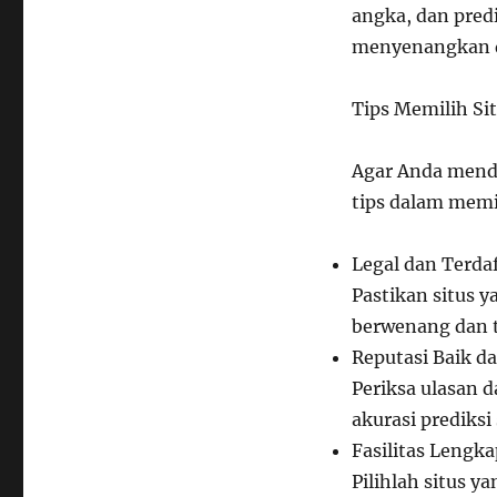
angka, dan pred
menyenangkan d
Tips Memilih Si
Agar Anda menda
tips dalam memil
Legal dan Terda
Pastikan situs y
berwenang dan t
Reputasi Baik da
Periksa ulasan 
akurasi prediksi 
Fasilitas Leng
Pilihlah situs y