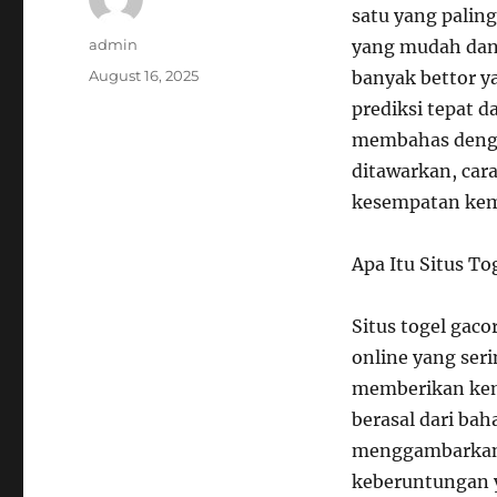
satu yang palin
Author
admin
yang mudah dan
Posted
August 16, 2025
banyak bettor y
on
prediksi tepat d
membahas dengan
ditawarkan, car
kesempatan ke
Apa Itu Situs To
Situs togel gaco
online yang ser
memberikan keme
berasal dari bah
menggambarkan s
keberuntungan y