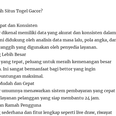
 Situs Togel Gacor?
epat dan Konsisten
r dikenal memiliki data yang akurat dan konsisten dalam
Ini didukung oleh analisis data masa lalu, pola angka, da
canggih yang digunakan oleh penyedia layanan.
 Lebih Besar
 yang tepat, peluang untuk meraih kemenangan besar
. Ini sangat bermanfaat bagi bettor yang ingin
untungan maksimal.
 Mudah dan Cepat
cor umumnya menawarkan sistem pembayaran yang cepat
 layanan pelanggan yang siap membantu 24 jam.
dan Ramah Pengguna
ederhana dan fitur lengkap seperti live draw, riwayat