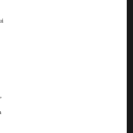
ui
,
n