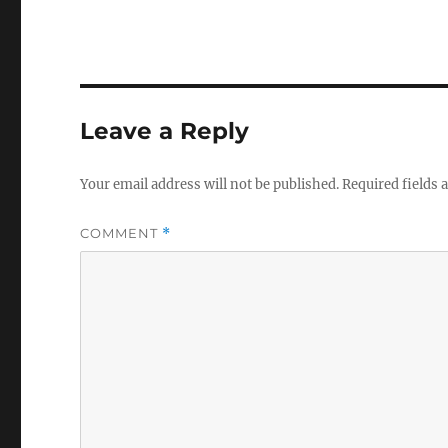
Leave a Reply
Your email address will not be published.
Required fields
COMMENT
*