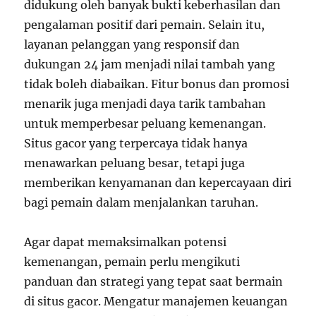
didukung oleh banyak bukti keberhasilan dan
pengalaman positif dari pemain. Selain itu,
layanan pelanggan yang responsif dan
dukungan 24 jam menjadi nilai tambah yang
tidak boleh diabaikan. Fitur bonus dan promosi
menarik juga menjadi daya tarik tambahan
untuk memperbesar peluang kemenangan.
Situs gacor yang terpercaya tidak hanya
menawarkan peluang besar, tetapi juga
memberikan kenyamanan dan kepercayaan diri
bagi pemain dalam menjalankan taruhan.
Agar dapat memaksimalkan potensi
kemenangan, pemain perlu mengikuti
panduan dan strategi yang tepat saat bermain
di situs gacor. Mengatur manajemen keuangan