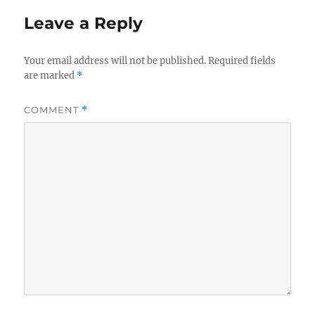
Leave a Reply
Your email address will not be published.
Required fields
are marked
*
COMMENT
*