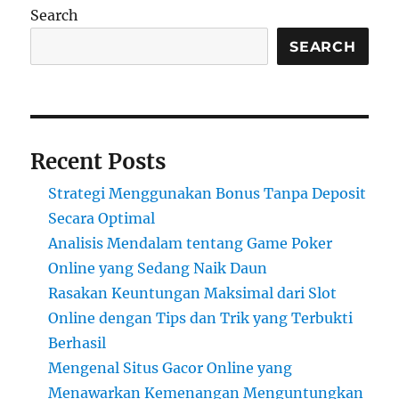
Search
SEARCH
Recent Posts
Strategi Menggunakan Bonus Tanpa Deposit
Secara Optimal
Analisis Mendalam tentang Game Poker
Online yang Sedang Naik Daun
Rasakan Keuntungan Maksimal dari Slot
Online dengan Tips dan Trik yang Terbukti
Berhasil
Mengenal Situs Gacor Online yang
Menawarkan Kemenangan Menguntungkan