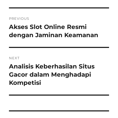
Post
PREVIOUS
navigation
Akses Slot Online Resmi
Previous
post:
dengan Jaminan Keamanan
NEXT
Analisis Keberhasilan Situs
Next
post:
Gacor dalam Menghadapi
Kompetisi