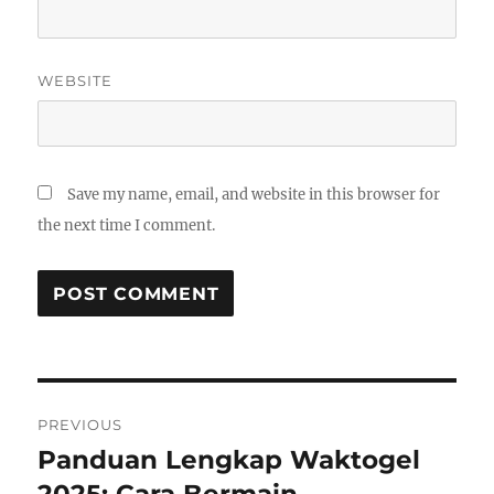
WEBSITE
Save my name, email, and website in this browser for
the next time I comment.
Post
PREVIOUS
navigation
Panduan Lengkap Waktogel
Previous
post: