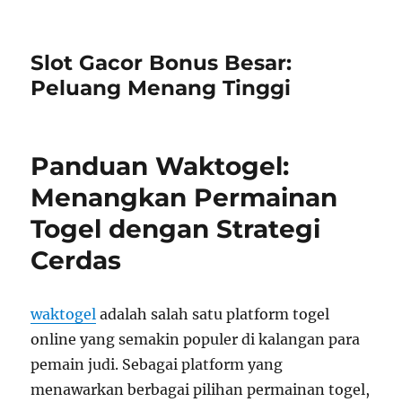
Slot Gacor Bonus Besar:
Peluang Menang Tinggi
Panduan Waktogel:
Menangkan Permainan
Togel dengan Strategi
Cerdas
waktogel
adalah salah satu platform togel
online yang semakin populer di kalangan para
pemain judi. Sebagai platform yang
menawarkan berbagai pilihan permainan togel,