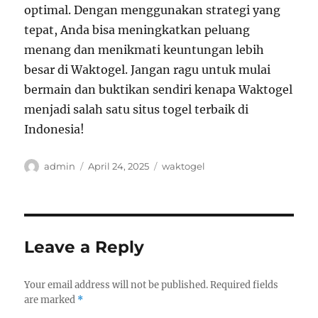
optimal. Dengan menggunakan strategi yang
tepat, Anda bisa meningkatkan peluang
menang dan menikmati keuntungan lebih
besar di Waktogel. Jangan ragu untuk mulai
bermain dan buktikan sendiri kenapa Waktogel
menjadi salah satu situs togel terbaik di
Indonesia!
Author
Posted
Tags
admin
April 24, 2025
waktogel
on
Leave a Reply
Your email address will not be published.
Required fields
are marked
*