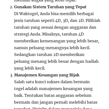
memilih angka yang lebih tepat.
Gunakan Sistem Taruhan yang Tepat
Di Waktogel, Anda bisa memilih berbagai
jenis taruhan seperti 4D, 3D, dan 2D. Pilihlah
taruhan yang sesuai dengan anggaran dan
strategi Anda. Misalnya, taruhan 4D
memberikan kemenangan yang lebih besar,
namun peluang menangnya lebih kecil.
Sedangkan taruhan 2D memberikan
peluang menang lebih besar dengan hadiah
yang lebih kecil.
Manajemen Keuangan yang Bijak
Salah satu kunci sukses dalam bermain
togel adalah manajemen keuangan yang
baik. Tentukan batas anggaran sebelum
bermain dan jangan pernah melebihi batas