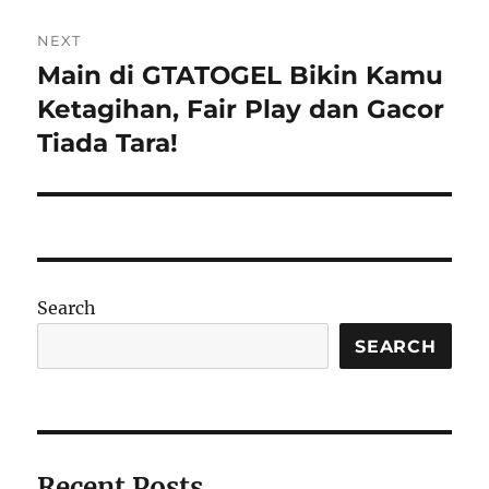
NEXT
Main di GTATOGEL Bikin Kamu
Next
post:
Ketagihan, Fair Play dan Gacor
Tiada Tara!
Search
SEARCH
Recent Posts