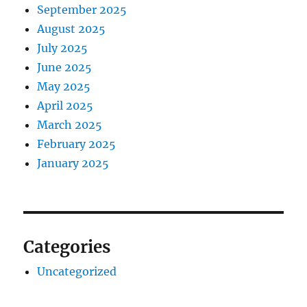
September 2025
August 2025
July 2025
June 2025
May 2025
April 2025
March 2025
February 2025
January 2025
Categories
Uncategorized