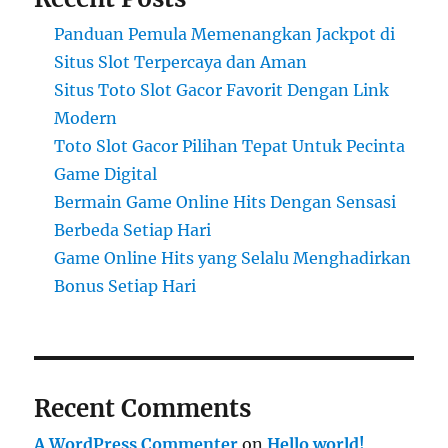
Panduan Pemula Memenangkan Jackpot di
Situs Slot Terpercaya dan Aman
Situs Toto Slot Gacor Favorit Dengan Link
Modern
Toto Slot Gacor Pilihan Tepat Untuk Pecinta
Game Digital
Bermain Game Online Hits Dengan Sensasi
Berbeda Setiap Hari
Game Online Hits yang Selalu Menghadirkan
Bonus Setiap Hari
Recent Comments
A WordPress Commenter
on
Hello world!