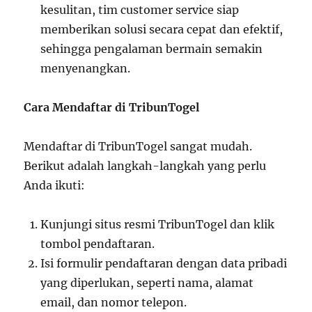
kesulitan, tim customer service siap
memberikan solusi secara cepat dan efektif,
sehingga pengalaman bermain semakin
menyenangkan.
Cara Mendaftar di TribunTogel
Mendaftar di TribunTogel sangat mudah.
Berikut adalah langkah-langkah yang perlu
Anda ikuti:
Kunjungi situs resmi TribunTogel dan klik
tombol pendaftaran.
Isi formulir pendaftaran dengan data pribadi
yang diperlukan, seperti nama, alamat
email, dan nomor telepon.