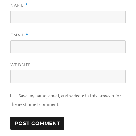
NAME
*
EMAIL
*
WEBSITE
Save my name, email, and website in this browser for
the next time I comment.