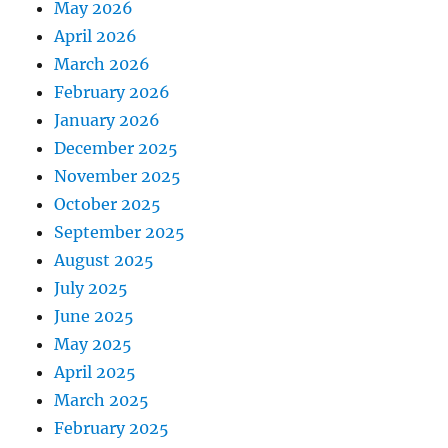
May 2026
April 2026
March 2026
February 2026
January 2026
December 2025
November 2025
October 2025
September 2025
August 2025
July 2025
June 2025
May 2025
April 2025
March 2025
February 2025