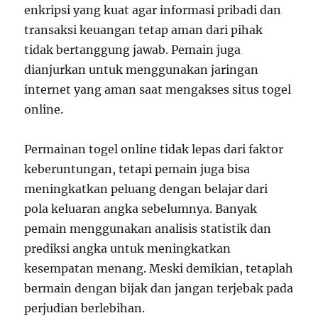
enkripsi yang kuat agar informasi pribadi dan
transaksi keuangan tetap aman dari pihak
tidak bertanggung jawab. Pemain juga
dianjurkan untuk menggunakan jaringan
internet yang aman saat mengakses situs togel
online.
Permainan togel online tidak lepas dari faktor
keberuntungan, tetapi pemain juga bisa
meningkatkan peluang dengan belajar dari
pola keluaran angka sebelumnya. Banyak
pemain menggunakan analisis statistik dan
prediksi angka untuk meningkatkan
kesempatan menang. Meski demikian, tetaplah
bermain dengan bijak dan jangan terjebak pada
perjudian berlebihan.