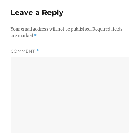
Leave a Reply
Your email address will not be published.
Required fields
are marked
*
COMMENT
*