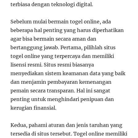
terbiasa dengan teknologi digital.
Sebelum mulai bermain togel online, ada
beberapa hal penting yang harus diperhatikan
agar bisa bermain secara aman dan
bertanggung jawab. Pertama, pilihlah situs
togel online yang terpercaya dan memiliki
lisensi resmi. Situs resmi biasanya
menyediakan sistem keamanan data yang baik
dan menjamin pembayaran kemenangan
pemain secara transparan. Hal ini sangat
penting untuk menghindari penipuan dan
kerugian finansial.
Kedua, pahami aturan dan jenis taruhan yang
tersedia di situs tersebut. Togel online memiliki