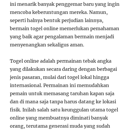
ini menarik banyak penggemar baru yang ingin
mencoba keberuntungan mereka. Namun,
seperti halnya bentuk perjudian lainnya,
bermain togel online memerlukan pemahaman
yang baik agar pengalaman bermain menjadi
menyenangkan sekaligus aman.
Togel online adalah permainan tebak angka
yang dilakukan secara daring dengan berbagai
jenis pasaran, mulai dari togel lokal hingga
internasional. Permainan ini memudahkan
pemain untuk memasang taruhan kapan saja
dan di mana saja tanpa harus datang ke lokasi
fisik. Inilah salah satu keunggulan utama togel
online yang membuatnya diminati banyak
orang, terutama generasi muda yang sudah